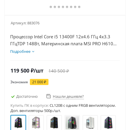
Артикул:
883076
Процессор Intel Core i5 13400F 12x4.6 ГГц 4x3.3
ГГцTDP 148Вт, Материнская плата MSI PRO H610M-
E D5, Видеокарта RTX 3050 8Гб, Память
Подробнее
DDR5 32Gb, Диски SSD 1000Гб + HDD 1Тб, БП
600Вт
119 500
₽
/шт
140 500
₽
Экономия
21 000
₽
Достаточно
Нашли дешевле?
Купить ПК в корпусе:
CL120B c одним FRGB вентилятором.
Доп. вентиляторы 500р./шт.