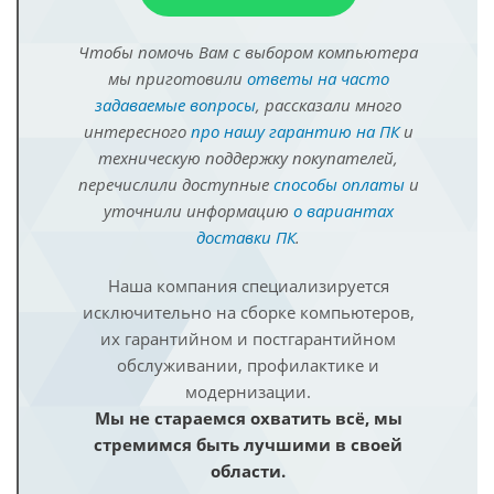
Чтобы помочь Вам с выбором компьютера
мы приготовили
ответы на часто
задаваемые вопросы
, рассказали много
интересного
про нашу гарантию на ПК
и
техническую поддержку покупателей,
перечислили доступные
способы оплаты
и
уточнили информацию
о вариантах
доставки ПК
.
Наша компания специализируется
исключительно на сборке компьютеров,
их гарантийном и постгарантийном
обслуживании, профилактике и
модернизации.
Мы не стараемся охватить всё, мы
стремимся быть лучшими в своей
области.