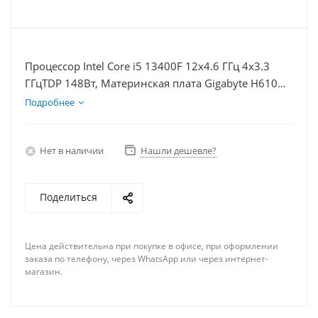
Процессор Intel Core i5 13400F 12x4.6 ГГц 4x3.3
ГГцTDP 148Вт, Материнская плата Gigabyte H610M
S2H V2, Видеокарта GTX 1660S 6Гб, Память
Подробнее
DDR5 32Gb, Диски SSD 1000Гб + HDD 1Тб, БП
600Вт
Нет в наличии
Нашли дешевле?
Поделиться
Цена действительна при покупке в офисе, при оформлении
заказа по телефону, через WhatsApp или через интернет-
магазин.