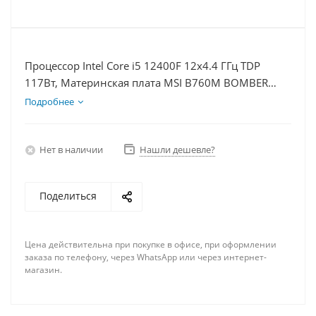
Процессор Intel Core i5 12400F 12x4.4 ГГц TDP
117Вт, Материнская плата MSI B760M BOMBER
WIFI D5, Видеокарта RTX 4060Ti 8Гб, Память
Подробнее
DDR5 16Gb, Диски SSD 1000Гб + HDD 1Тб, БП
600Вт
Нет в наличии
Нашли дешевле?
Поделиться
Цена действительна при покупке в офисе, при оформлении
заказа по телефону, через WhatsApp или через интернет-
магазин.