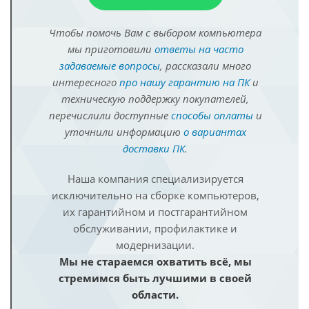
Чтобы помочь Вам с выбором компьютера
мы приготовили
ответы на часто
задаваемые вопросы
, рассказали много
интересного
про нашу гарантию на ПК
и
техническую поддержку покупателей,
перечислили доступные
способы оплаты
и
уточнили информацию
о вариантах
доставки ПК
.
Наша компания специализируется
исключительно на сборке компьютеров,
их гарантийном и постгарантийном
обслуживании, профилактике и
модернизации.
Мы не стараемся охватить всё, мы
стремимся быть лучшими в своей
области.