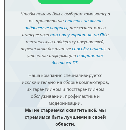
Чтобы помочь Вам с выбором компьютера
мы приготовили
ответы на часто
задаваемые вопросы
, рассказали много
интересного
про нашу гарантию на ПК
и
техническую поддержку покупателей,
перечислили доступные
способы оплаты
и
уточнили информацию
о вариантах
доставки ПК
.
Наша компания специализируется
исключительно на сборке компьютеров,
их гарантийном и постгарантийном
обслуживании, профилактике и
модернизации.
Мы не стараемся охватить всё, мы
стремимся быть лучшими в своей
области.