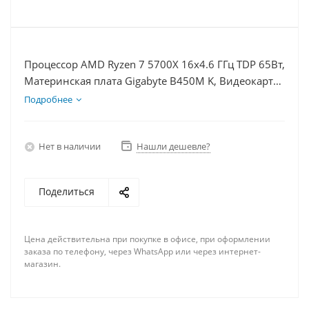
Процессор AMD Ryzen 7 5700X 16x4.6 ГГц TDP 65Вт,
Материнская плата Gigabyte B450M K, Видеокарта
GTX 1660S 6Гб, Память DDR4 64Gb, Диски SSD
Подробнее
1000Гб + HDD 2Тб, БП 600Вт
Нет в наличии
Нашли дешевле?
Поделиться
Цена действительна при покупке в офисе, при оформлении
заказа по телефону, через WhatsApp или через интернет-
магазин.