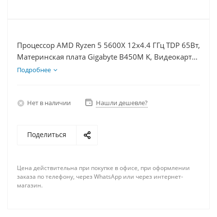
Процессор AMD Ryzen 5 5600X 12x4.4 ГГц TDP 65Вт,
Материнская плата Gigabyte B450M K, Видеокарта
GTX 1660S 6Гб, Память DDR4 64Gb, Диски SSD
Подробнее
1000Гб, БП 600Вт
Нет в наличии
Нашли дешевле?
Поделиться
Цена действительна при покупке в офисе, при оформлении
заказа по телефону, через WhatsApp или через интернет-
магазин.