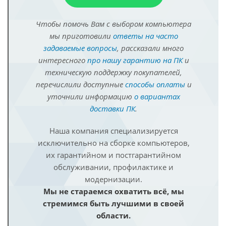
Чтобы помочь Вам с выбором компьютера
мы приготовили
ответы на часто
задаваемые вопросы
, рассказали много
интересного
про нашу гарантию на ПК
и
техническую поддержку покупателей,
перечислили доступные
способы оплаты
и
уточнили информацию
о вариантах
доставки ПК
.
Наша компания специализируется
исключительно на сборке компьютеров,
их гарантийном и постгарантийном
обслуживании, профилактике и
модернизации.
Мы не стараемся охватить всё, мы
стремимся быть лучшими в своей
области.