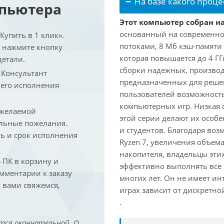
На базе какого проце
мпьютера
Этот компьютер собран на
основанный на современной
упить в 1 клик».
потоками, 8 Мб кэш-памяти 
и нажмите кнопку
которая повышается до 4 ГГ
детали.
сборки надежных, произво
. Консультант
предназначенных для решен
 его исполнения
пользователей возможност
компьютерных игр. Низкая 
 желаемой
этой серии делают их осо
льные пожелания.
и студентов. Благодаря воз
ть и срок исполнения
Ryzen 7, увеличения объем
накопителя, владельцы этих
ПК в корзину и
эффективно выполнять все
омментарии к заказу
многих лет. Он не имеет и
 вами свяжемся,
играх зависит от дискретно
.
тся окончательной. О