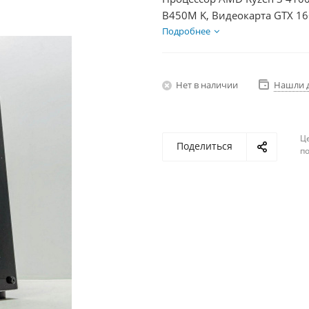
B450M K, Видеокарта GTX 16
HDD 1Тб, БП 600Вт
Подробнее
Нет в наличии
Нашли 
Ц
Поделиться
по