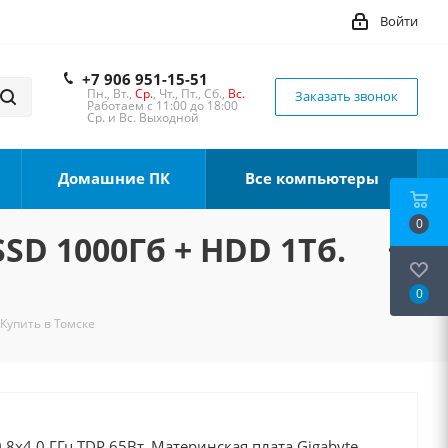
Войти
+7 906 951-15-51
Пн., Вт.,
Ср.
, Чт., Пт., Сб.,
Вс.
Заказать звонок
Работаем с 11:00 до 18:00
Ср. и Вс. Выходной
Домашние ПК
Все компьютеры
0
SSD 1000Гб + HDD 1Тб.
0
 Купить в Томске
8x4.0 ГГц TDP 65Вт, Материнская плата Gigabyte