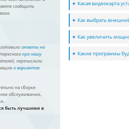
Какая видеокарта ус
можете сообщить
каза.
Как выбрать внешний
Как увеличить мощно
иготовили
ответы на
Какие программы буд
нтересного
про нашу
ателей, перечислили
рмацию
о вариантах
ельно на сборке
йном обслуживании,
и.
ся быть лучшими в