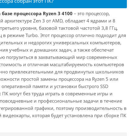
ссора собран этот ПК?
 базе процессора Ryzen 3 4100
– это процессор,
 архитектуре Zen 3 от AMD, обладает 4 ядрами и 8
третьего уровня, базовой тактовой частотой 3,8 ГГц,
ц в режиме Turbo. Этот процессор отлично подходит для
дительных и недорогих универсальных компьютеров,
ия учебных и домашних задач, а также обеспечат
ью погрузиться в захватывающий мир современных
стоимость и отличная масштабируемость компьютеров
бенно привлекательными для продвинутых школьников
можности простой замены процессора на Ryzen 5 или
а оперативной памяти и установки быстрого SSD
 ПК могут без труда играть в современные игры и
 повседневные и профессиональные задачи в течение
нтегрированной графики, поэтому производительность в
й видеокарты, которая будет установлена при сборке ПК