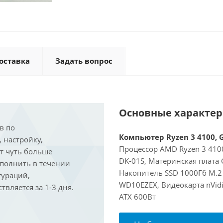
оставка
Задать вопрос
Основные характе
в по
Компьютер Ryzen 3 4100, G
, настройку,
Процессор AMD Ryzen 3 4100
ит чуть больше
DK-01S, Материнская плата
ыполнить в течении
Накопитель SSD 1000Гб M.2
гураций,
WD10EZEX, Видеокарта nVidi
вляется за 1-3 дня.
ATX 600Вт