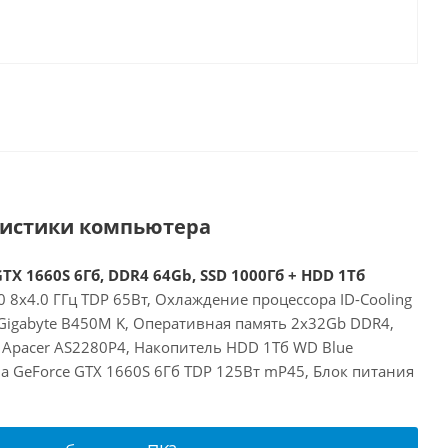
ристики компьютера
TX 1660S 6Гб, DDR4 64Gb, SSD 1000Гб + HDD 1Тб
 8x4.0 ГГц TDP 65Вт, Охлаждение процессора ID-Cooling
 Gigabyte B450M K, Оперативная память 2x32Gb DDR4,
 Apacer AS2280P4, Накопитель HDD 1Тб WD Blue
a GeForce GTX 1660S 6Гб TDP 125Вт mP45, Блок питания