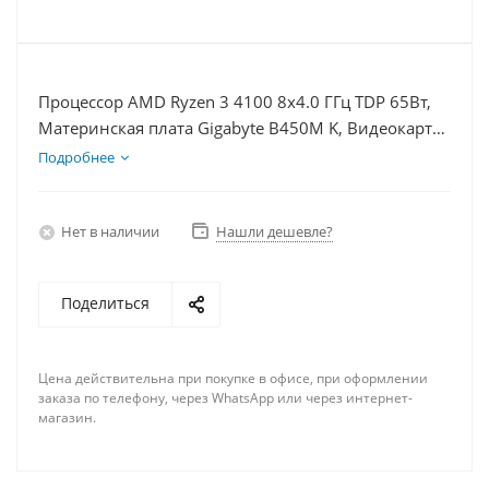
Процессор AMD Ryzen 3 4100 8x4.0 ГГц TDP 65Вт,
Материнская плата Gigabyte B450M K, Видеокарта
GTX 1660S 6Гб, Память DDR4 8Gb, Диски
Подробнее
SSD 500Гб, БП 600Вт
Нет в наличии
Нашли дешевле?
Поделиться
Цена действительна при покупке в офисе, при оформлении
заказа по телефону, через WhatsApp или через интернет-
магазин.