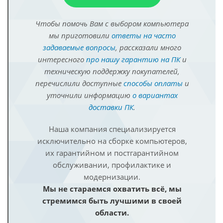
Чтобы помочь Вам с выбором компьютера
мы приготовили
ответы на часто
задаваемые вопросы
, рассказали много
интересного
про нашу гарантию на ПК
и
техническую поддержку покупателей,
перечислили доступные
способы оплаты
и
уточнили информацию
о вариантах
доставки ПК
.
Наша компания специализируется
исключительно на сборке компьютеров,
их гарантийном и постгарантийном
обслуживании, профилактике и
модернизации.
Мы не стараемся охватить всё, мы
стремимся быть лучшими в своей
области.