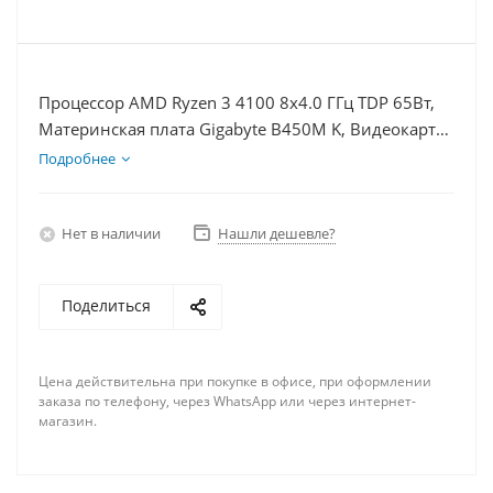
Процессор AMD Ryzen 3 4100 8x4.0 ГГц TDP 65Вт,
Материнская плата Gigabyte B450M K, Видеокарта
GTX 1660S 6Гб, Память DDR4 32Gb, Диски
Подробнее
SSD 500Гб + HDD 1Тб, БП 600Вт
Нет в наличии
Нашли дешевле?
Поделиться
Цена действительна при покупке в офисе, при оформлении
заказа по телефону, через WhatsApp или через интернет-
магазин.