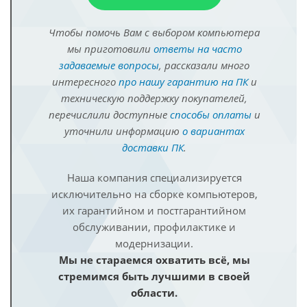
Чтобы помочь Вам с выбором компьютера
мы приготовили
ответы на часто
задаваемые вопросы
, рассказали много
интересного
про нашу гарантию на ПК
и
техническую поддержку покупателей,
перечислили доступные
способы оплаты
и
уточнили информацию
о вариантах
доставки ПК
.
Наша компания специализируется
исключительно на сборке компьютеров,
их гарантийном и постгарантийном
обслуживании, профилактике и
модернизации.
Мы не стараемся охватить всё, мы
стремимся быть лучшими в своей
области.