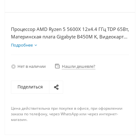
Процессор AMD Ryzen 5 5600X 12x4.4 ГГц TDP 65Вт,
Материнская плата Gigabyte B450M K, Видеокарта
GTX 1660S 6Гб, Память DDR4 16Gb, Диски
Подробнее
SSD 500Гб + HDD 1Тб, БП 600Вт
Нет в наличии
Нашли дешевле?
Поделиться
Цена действительна при покупке в офисе, при оформлении
заказа по телефону, через WhatsApp или через интернет-
магазин.