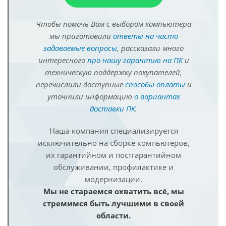
Чтобы помочь Вам с выбором компьютера
мы приготовили
ответы на часто
задаваемые вопросы
, рассказали много
интересного
про нашу гарантию на ПК
и
техническую поддержку покупателей,
перечислили доступные
способы оплаты
и
уточнили информацию
о вариантах
доставки ПК
.
Наша компания специализируется
исключительно на сборке компьютеров,
их гарантийном и постгарантийном
обслуживании, профилактике и
модернизации.
Мы не стараемся охватить всё, мы
стремимся быть лучшими в своей
области.