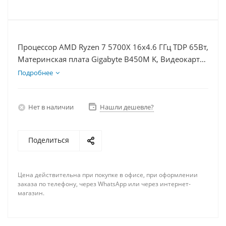
Процессор AMD Ryzen 7 5700X 16x4.6 ГГц TDP 65Вт,
Материнская плата Gigabyte B450M K, Видеокарта
GTX 1660S 6Гб, Память DDR4 32Gb, Диски
Подробнее
SSD 250Гб + HDD 2Тб, БП 600Вт
Нет в наличии
Нашли дешевле?
Поделиться
Цена действительна при покупке в офисе, при оформлении
заказа по телефону, через WhatsApp или через интернет-
магазин.