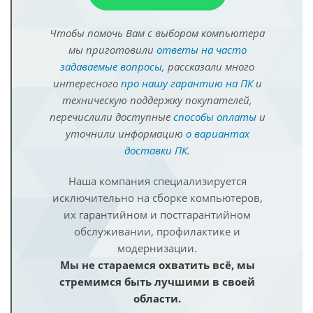
Чтобы помочь Вам с выбором компьютера
мы приготовили
ответы на часто
задаваемые вопросы
, рассказали много
интересного
про нашу гарантию на ПК
и
техническую поддержку покупателей,
перечислили доступные
способы оплаты
и
уточнили информацию
о вариантах
доставки ПК
.
Наша компания специализируется
исключительно на сборке компьютеров,
их гарантийном и постгарантийном
обслуживании, профилактике и
модернизации.
Мы не стараемся охватить всё, мы
стремимся быть лучшими в своей
области.