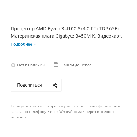
Процессор AMD Ryzen 3 4100 8x4.0 ГГц TDP 65Вт,
Материнская плата Gigabyte B450M K, Видеокарта
GTX 1660S 6Гб, Память DDR4 32Gb, Диски
Подробнее
SSD 250Гб, БП 600Вт
Нет в наличии
Нашли дешевле?
Поделиться
Цена действительна при покупке в офисе, при оформлении
заказа по телефону, через WhatsApp или через интернет-
магазин.