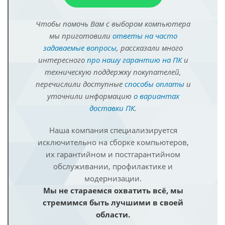
Чтобы помочь Вам с выбором компьютера
мы приготовили
ответы на часто
задаваемые вопросы
, рассказали много
интересного
про нашу гарантию на ПК
и
техническую поддержку покупателей,
перечислили доступные
способы оплаты
и
уточнили информацию
о вариантах
доставки ПК
.
Наша компания специализируется
исключительно на сборке компьютеров,
их гарантийном и постгарантийном
обслуживании, профилактике и
модернизации.
Мы не стараемся охватить всё, мы
стремимся быть лучшими в своей
области.