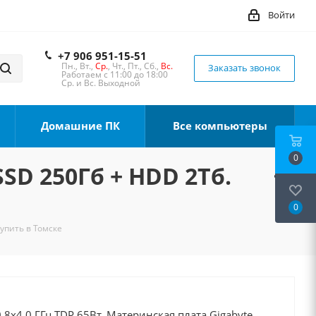
Войти
+7 906 951-15-51
Пн., Вт.,
Ср.
, Чт., Пт., Сб.,
Вс.
Заказать звонок
Работаем с 11:00 до 18:00
Ср. и Вс. Выходной
Домашние ПК
Все компьютеры
0
SSD 250Гб + HDD 2Тб.
0
Купить в Томске
8x4.0 ГГц TDP 65Вт, Материнская плата Gigabyte