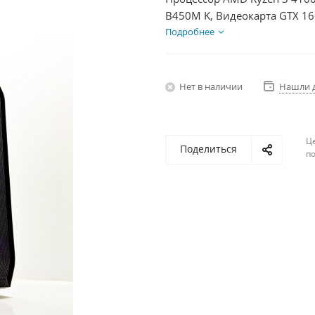
B450M K, Видеокарта GTX 16
HDD 2Тб, БП 600Вт
Подробнее
Нет в наличии
Нашли 
Ц
Поделиться
по