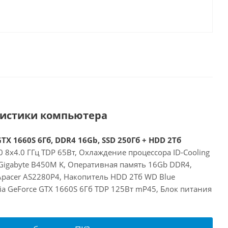
ристики компьютера
TX 1660S 6Гб, DDR4 16Gb, SSD 250Гб + HDD 2Тб
 8x4.0 ГГц TDP 65Вт, Охлаждение процессора ID-Cooling
Gigabyte B450M K, Оперативная память 16Gb DDR4,
Apacer AS2280P4, Накопитель HDD 2Тб WD Blue
a GeForce GTX 1660S 6Гб TDP 125Вт mP45, Блок питания