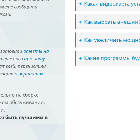
Какая видеокарта ус
можете сообщить
каза.
Как выбрать внешний
Как увеличить мощно
иготовили
ответы на
Какие программы буд
нтересного
про нашу
ателей, перечислили
рмацию
о вариантах
ельно на сборке
йном обслуживании,
и.
ся быть лучшими в