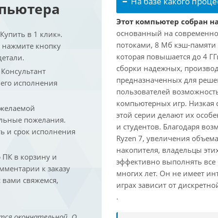
На базе какого проце
мпьютера
Этот компьютер собран на
основанный на современной
упить в 1 клик».
потоками, 8 Мб кэш-памяти 
и нажмите кнопку
которая повышается до 4 ГГ
детали.
сборки надежных, произво
. Консультант
предназначенных для решен
 его исполнения
пользователей возможност
компьютерных игр. Низкая 
 желаемой
этой серии делают их осо
льные пожелания.
и студентов. Благодаря воз
ть и срок исполнения
Ryzen 7, увеличения объем
накопителя, владельцы этих
ПК в корзину и
эффективно выполнять все
омментарии к заказу
многих лет. Он не имеет и
 вами свяжемся,
играх зависит от дискретно
.
тся окончательной. О