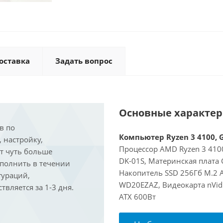
оставка
Задать вопрос
Основные характе
в по
Компьютер Ryzen 3 4100, G
, настройку,
Процессор AMD Ryzen 3 4100
ит чуть больше
DK-01S, Материнская плата 
ыполнить в течении
Накопитель SSD 256Гб M.2 
гураций,
WD20EZAZ, Видеокарта nVidi
вляется за 1-3 дня.
ATX 600Вт