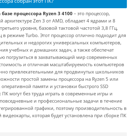
ссора собран этот ПК?
 базе процессора Ryzen 3 4100
– это процессор,
 архитектуре Zen 3 от AMD, обладает 4 ядрами и 8
третьего уровня, базовой тактовой частотой 3,8 ГГц,
ц в режиме Turbo. Этот процессор отлично подходит для
дительных и недорогих универсальных компьютеров,
ия учебных и домашних задач, а также обеспечат
ью погрузиться в захватывающий мир современных
стоимость и отличная масштабируемость компьютеров
бенно привлекательными для продвинутых школьников
можности простой замены процессора на Ryzen 5 или
а оперативной памяти и установки быстрого SSD
 ПК могут без труда играть в современные игры и
 повседневные и профессиональные задачи в течение
нтегрированной графики, поэтому производительность в
й видеокарты, которая будет установлена при сборке ПК