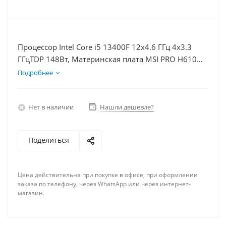
Процессор Intel Core i5 13400F 12x4.6 ГГц 4x3.3
ГГцTDP 148Вт, Материнская плата MSI PRO H610M-
E, Видеокарта RTX 4080 16Гб, Память DDR4 64Gb,
Подробнее
Диски SSD 1000Гб, БП 850Вт
Нет в наличии
Нашли дешевле?
Поделиться
Цена действительна при покупке в офисе, при оформлении
заказа по телефону, через WhatsApp или через интернет-
магазин.