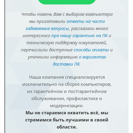
Чтобы помочь Вам с выбором компьютера
мы приготовили
ответы на часто
задаваемые вопросы
, рассказали много
интересного
про нашу гарантию на ПК
и
техническую поддержку покупателей,
перечислили доступные
способы оплаты
и
уточнили информацию
о вариантах
доставки ПК
.
Наша компания специализируется
исключительно на сборке компьютеров,
их гарантийном и постгарантийном
обслуживании, профилактике и
модернизации.
Мы не стараемся охватить всё, мы
стремимся быть лучшими в своей
области.