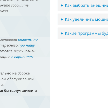
Как выбрать внешний
можете сообщить
каза.
Как увеличить мощно
Какие программы буд
иготовили
ответы на
нтересного
про нашу
ателей, перечислили
рмацию
о вариантах
ельно на сборке
йном обслуживании,
и.
ся быть лучшими в