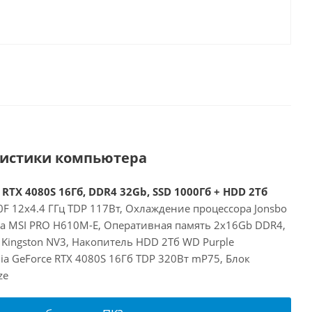
ристики компьютера
 RTX 4080S 16Гб, DDR4 32Gb, SSD 1000Гб + HDD 2Тб
00F 12x4.4 ГГц TDP 117Вт, Охлаждение процессора Jonsbo
та MSI PRO H610M-E, Оперативная память 2x16Gb DDR4,
Kingston NV3, Накопитель HDD 2Тб WD Purple
a GeForce RTX 4080S 16Гб TDP 320Вт mP75, Блок
ze