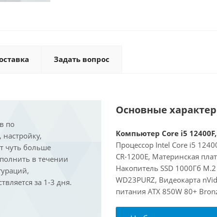
оставка
Задать вопрос
Основные характе
в по
Компьютер Core i5 12400F,
, настройку,
Процессор Intel Core i5 124
ит чуть больше
CR-1200E, Материнская пла
ыполнить в течении
Накопитель SSD 1000Гб M.2 
гураций,
WD23PURZ, Видеокарта nVidi
вляется за 1-3 дня.
питания ATX 850W 80+ Bron