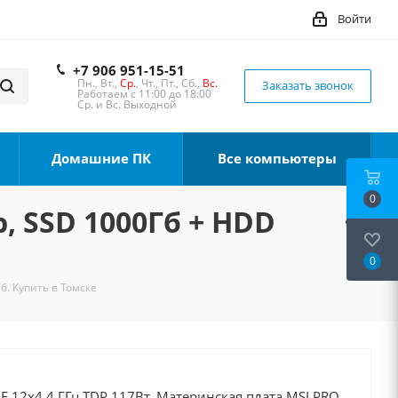
Войти
+7 906 951-15-51
Пн., Вт.,
Ср.
, Чт., Пт., Сб.,
Вс.
Заказать звонок
Работаем с 11:00 до 18:00
Ср. и Вс. Выходной
Домашние ПК
Все компьютеры
0
b, SSD 1000Гб + HDD
0
б. Купить в Томске
00F 12x4.4 ГГц TDP 117Вт, Материнская плата MSI PRO