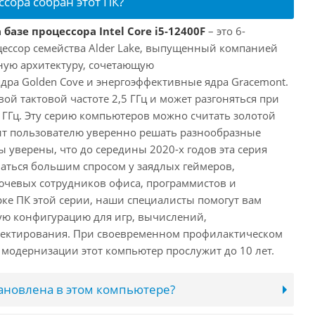
ссора собран этот ПК?
базе процессора Intel Core i5-12400F
– это 6-
ессор семейства Alder Lake, выпущенный компанией
дную архитектуру, сочетающую
ра Golden Cove и энергоэффективные ядра Gracemont.
вой тактовой частоте 2,5 ГГц и может разгоняться при
 ГГц. Эту серию компьютеров можно считать золотой
ит пользователю уверенно решать разнообразные
 уверены, что до середины 2020-х годов эта серия
аться большим спросом у заядлых геймеров,
ючевых сотрудников офиса, программистов и
ке ПК этой серии, наши специалисты помогут вам
ую конфигурацию для игр, вычислений,
ектирования. При своевременном профилактическом
модернизации этот компьютер прослужит до 10 лет.
тановлена в этом компьютере?