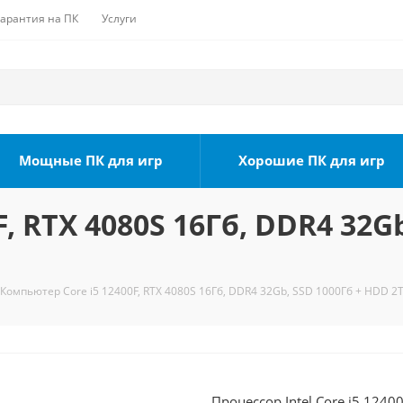
Гарантия на ПК
Услуги
Мощные ПК для игр
Хорошие ПК для игр
, RTX 4080S 16Гб, DDR4 32G
Компьютер Core i5 12400F, RTX 4080S 16Гб, DDR4 32Gb, SSD 1000Гб + HDD 2Т
Процессор Intel Core i5 124