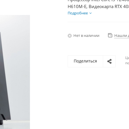
H610M-E, Видеокарта RTX 40
HDD 2Тб, БП 850Вт
Подробнее
Нет в наличии
Нашли 
Ц
Поделиться
по