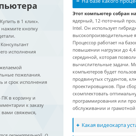
На базе какого проце
мпьютера
Этот компьютер собран на 
ядерный, 12-поточный проц
упить в 1 клик».
Intel. Он использует гибри
и нажмите кнопку
высокопроизводительные яд
детали.
Процессор работает на базо
. Консультант
повышении нагрузки до 4,4
 его исполнения
серединой, которая позвол
вычислительные задачи. Мы
 желаемой
компьютеров будет пользов
льные пожелания.
продвинутых студентов, кл
ть и срок исполнения
проектировщиков. При сбор
скомплектовать оптимальн
ПК в корзину и
программирования или про
омментарии к заказу
обслуживании и грамотной 
 вами свяжемся,
Какая видеокарта ус
тся окончательной. О