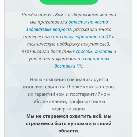
Чтобы помочь Вам с выбором компьютера
мы приготовили
ответы на часто
задаваемые вопросы
, рассказали много
интересного
про нашу гарантию на ПК
и
техническую поддержку покупателей,
перечислили доступные
способы оплаты
и
уточнили информацию
о вариантах
доставки ПК
.
Наша компания специализируется
исключительно на сборке компьютеров,
их гарантийном и постгарантийном
обслуживании, профилактике и
модернизации.
Мы не стараемся охватить всё, мы
стремимся быть лучшими в своей
области.