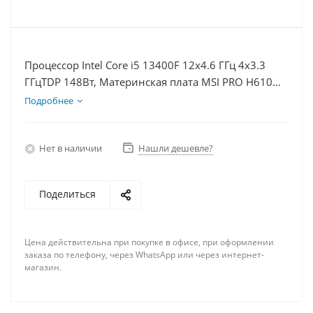
Процессор Intel Core i5 13400F 12x4.6 ГГц 4x3.3
ГГцTDP 148Вт, Материнская плата MSI PRO H610M-
E, Видеокарта RTX 4080S 16Гб, Память DDR4 8Gb,
Подробнее
Диски SSD 250Гб + HDD 2Тб, БП 850Вт
Нет в наличии
Нашли дешевле?
Поделиться
Цена действительна при покупке в офисе, при оформлении
заказа по телефону, через WhatsApp или через интернет-
магазин.