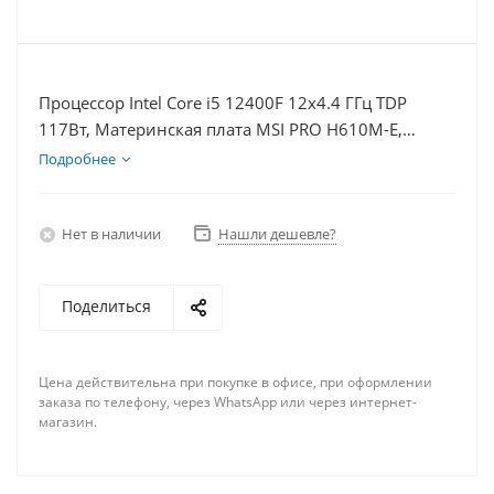
Процессор Intel Core i5 12400F 12x4.4 ГГц TDP
117Вт, Материнская плата MSI PRO H610M-E,
Видеокарта RTX 4080S 16Гб, Память DDR4 8Gb,
Подробнее
Диски SSD 250Гб + HDD 1Тб, БП 850Вт
Нет в наличии
Нашли дешевле?
Поделиться
Цена действительна при покупке в офисе, при оформлении
заказа по телефону, через WhatsApp или через интернет-
магазин.