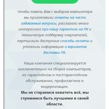
Чтобы помочь Вам с выбором компьютера
мы приготовили
ответы на часто
задаваемые вопросы
, рассказали много
интересного
про нашу гарантию на ПК
и
техническую поддержку покупателей,
перечислили доступные
способы оплаты
и
уточнили информацию
о вариантах
доставки ПК
.
Наша компания специализируется
исключительно на сборке компьютеров,
их гарантийном и постгарантийном
обслуживании, профилактике и
модернизации.
Мы не стараемся охватить всё, мы
стремимся быть лучшими в своей
области.