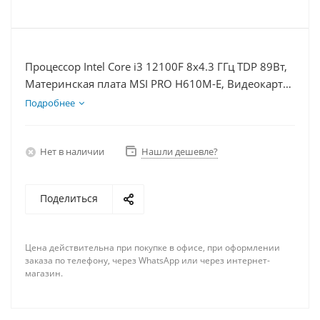
Процессор Intel Core i3 12100F 8x4.3 ГГц TDP 89Вт,
Материнская плата MSI PRO H610M-E, Видеокарта
RTX 4080S 16Гб, Память DDR4 16Gb, Диски
Подробнее
SSD 250Гб, БП 850Вт
Нет в наличии
Нашли дешевле?
Поделиться
Цена действительна при покупке в офисе, при оформлении
заказа по телефону, через WhatsApp или через интернет-
магазин.