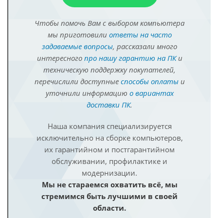
Чтобы помочь Вам с выбором компьютера
мы приготовили
ответы на часто
задаваемые вопросы
, рассказали много
интересного
про нашу гарантию на ПК
и
техническую поддержку покупателей,
перечислили доступные
способы оплаты
и
уточнили информацию
о вариантах
доставки ПК
.
Наша компания специализируется
исключительно на сборке компьютеров,
их гарантийном и постгарантийном
обслуживании, профилактике и
модернизации.
Мы не стараемся охватить всё, мы
стремимся быть лучшими в своей
области.