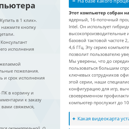
На базе какого проце
мпьютера
Этот компьютер собран на 
ядерный, 16-поточный проц
упить в 1 клик».
Intel. Он использует гибри
и нажмите кнопку
высокопроизводительные и 
детали.
базовой тактовой частоте 2
. Консультант
4,6 ГГц. Эту серию компьют
 его исполнения
позволит пользователю ув
Мы уверены, что до середин
 желаемой
пользоваться большим спро
льные пожелания.
ключевых сотрудников офис
ть и срок исполнения
этой серии, наши специали
конфигурацию для игр, вы
ПК в корзину и
своевременном профилакти
омментарии к заказу
компьютер прослужит до 10 
 вами свяжемся,
Какая видеокарта ус
тся окончательной. О