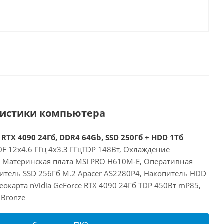
ристики компьютера
 RTX 4090 24Гб, DDR4 64Gb, SSD 250Гб + HDD 1Тб
00F 12x4.6 ГГц 4x3.3 ГГцTDP 148Вт, Охлаждение
E, Материнская плата MSI PRO H610M-E, Оперативная
итель SSD 256Гб M.2 Apacer AS2280P4, Накопитель HDD
окарта nVidia GeForce RTX 4090 24Гб TDP 450Вт mP85,
 Bronze