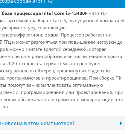
ссора собран этот ПК?
базе процессора Intel Core i5-13400F
– это 10-
ессор семейства Raptor Lake-S, выпущенный компанией
дную архитектуру, сочетающую
энергоэффективные ядра. Процессор работает на
,5 ГГц и может разгоняться при повышении нагрузки до
еров можно считать золотой серединой, которая
еренно решать разнообразные вычислительные задачи.
ы 2020-х годов эта серия компьютеров будет
сом у заядлых геймеров, продвинутых студентов,
а, программистов и проектировщиков. При сборке ПК
сты помогут вам скомплектовать оптимальную
числений, программирования или проектирования. При
ческом обслуживании и грамотной модернизации этот
лет.
тановлена в этом компьютере?