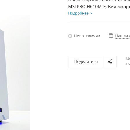
MSI PRO H610M-E, Видеокарт
SSD 250Гб + HDD 1Тб, БП 85
Подробнее
Нет в наличии
Нашли 
Ц
Поделиться
по