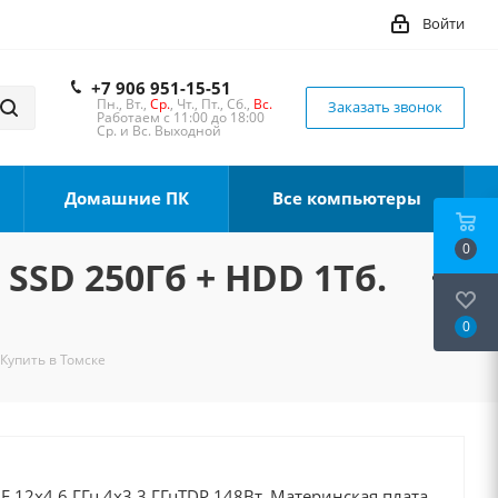
Войти
+7 906 951-15-51
Пн., Вт.,
Ср.
, Чт., Пт., Сб.,
Вс.
Заказать звонок
Работаем с 11:00 до 18:00
Ср. и Вс. Выходной
Домашние ПК
Все компьютеры
0
 SSD 250Гб + HDD 1Тб.
0
 Купить в Томске
0F 12x4.6 ГГц 4x3.3 ГГцTDP 148Вт, Материнская плата