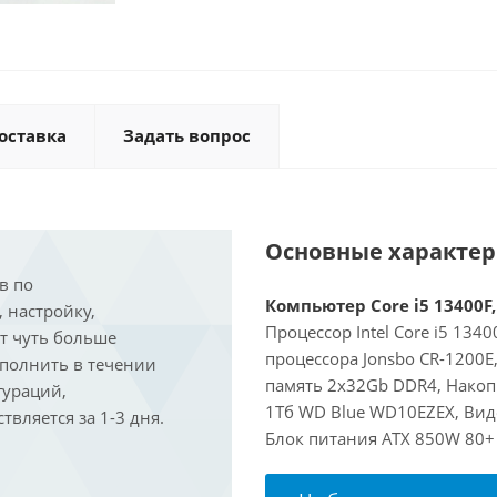
оставка
Задать вопрос
Основные характе
в по
Компьютер Core i5 13400F,
, настройку,
Процессор Intel Core i5 134
ит чуть больше
процессора Jonsbo CR-1200
ыполнить в течении
память 2x32Gb DDR4, Накоп
гураций,
1Тб WD Blue WD10EZEX, Виде
вляется за 1-3 дня.
Блок питания ATX 850W 80+