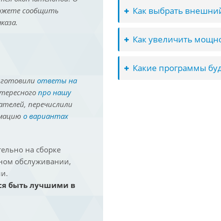
Как выбрать внешний
можете сообщить
каза.
Как увеличить мощно
Какие программы буд
иготовили
ответы на
нтересного
про нашу
ателей, перечислили
рмацию
о вариантах
ельно на сборке
йном обслуживании,
и.
ся быть лучшими в