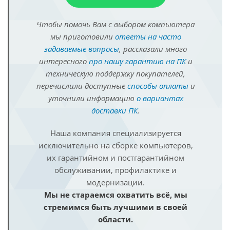
Чтобы помочь Вам с выбором компьютера
мы приготовили
ответы на часто
задаваемые вопросы
, рассказали много
интересного
про нашу гарантию на ПК
и
техническую поддержку покупателей,
перечислили доступные
способы оплаты
и
уточнили информацию
о вариантах
доставки ПК
.
Наша компания специализируется
исключительно на сборке компьютеров,
их гарантийном и постгарантийном
обслуживании, профилактике и
модернизации.
Мы не стараемся охватить всё, мы
стремимся быть лучшими в своей
области.