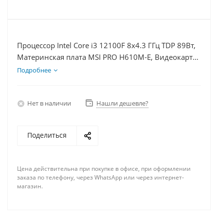
Процессор Intel Core i3 12100F 8x4.3 ГГц TDP 89Вт,
Материнская плата MSI PRO H610M-E, Видеокарта
RTX 4080S 16Гб, Память DDR4 8Gb, Диски
Подробнее
SSD 500Гб + HDD 1Тб, БП 850Вт
Нет в наличии
Нашли дешевле?
Поделиться
Цена действительна при покупке в офисе, при оформлении
заказа по телефону, через WhatsApp или через интернет-
магазин.