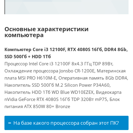
Основные характеристики
компьютера
Компьютер Core i3 12100F, RTX 4080S 16Гб, DDR4 8Gb,
SSD 500Гб + HDD 1Тб
Процессор Intel Core i3 12100F 8x4.3 ГГц TDP 89Вт,
Охлаждение процессора Jonsbo CR-1200E, Материнская
плата MSI PRO H610M-E, Оперативная память 8Gb DDR4,
Накопитель SSD 500Гб M.2 Silicon Power P34A60,
Накопитель HDD 1Тб WD Blue WD10EZEX, Видеокарта
nVidia GeForce RTX 4080S 16Гб TDP 320Вт mP75, Блок
питания ATX 850W 80+ Bronze
На базе какого процессора собран этот ПК?