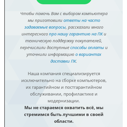
Чтобы помочь Вам с выбором компьютера
мы приготовили
ответы на часто
задаваемые вопросы
, рассказали много
интересного
про нашу гарантию на ПК
и
техническую поддержку покупателей,
перечислили доступные
способы оплаты
и
уточнили информацию
о вариантах
доставки ПК
.
Наша компания специализируется
исключительно на сборке компьютеров,
их гарантийном и постгарантийном
обслуживании, профилактике и
модернизации.
Мы не стараемся охватить всё, мы
стремимся быть лучшими в своей
области.