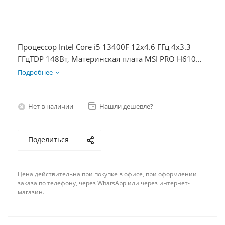
Процессор Intel Core i5 13400F 12x4.6 ГГц 4x3.3
ГГцTDP 148Вт, Материнская плата MSI PRO H610M-
E, Видеокарта RTX 4080S 16Гб, Память DDR4 8Gb,
Подробнее
Диски SSD 500Гб, БП 850Вт
Нет в наличии
Нашли дешевле?
Поделиться
Цена действительна при покупке в офисе, при оформлении
заказа по телефону, через WhatsApp или через интернет-
магазин.