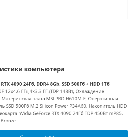
ристики компьютера
 RTX 4090 24Гб, DDR4 8Gb, SSD 500Гб + HDD 1Тб
00F 12x4.6 ГГц 4x3.3 ГГцTDP 148Вт, Охлаждение
E, Материнская плата MSI PRO H610M-E, Оперативная
ь SSD 500Гб M.2 Silicon Power P34A60, Накопитель HDD
окарта nVidia GeForce RTX 4090 24Гб TDP 450Вт mP85,
 Bronze