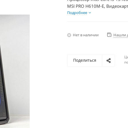
MSI PRO H610M-E, Видеокарт
SSD 500Гб + HDD 1Тб, БП 85
Подробнее
Нет в наличии
Нашли 
Ц
Поделиться
по