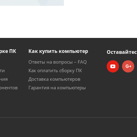
рке ПК
Как купить компьютер
Оставайтес
Ответы на вопросы – FAQ
ти
Как оплатить сборку ПК
ния
Доставка компьютеров
онентов
Гарантия на компьютеры