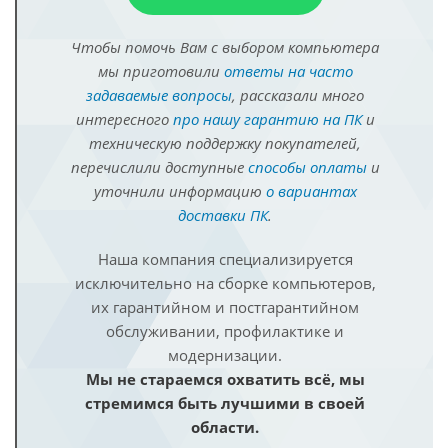
Чтобы помочь Вам с выбором компьютера
мы приготовили
ответы на часто
задаваемые вопросы
, рассказали много
интересного
про нашу гарантию на ПК
и
техническую поддержку покупателей,
перечислили доступные
способы оплаты
и
уточнили информацию
о вариантах
доставки ПК
.
Наша компания специализируется
исключительно на сборке компьютеров,
их гарантийном и постгарантийном
обслуживании, профилактике и
модернизации.
Мы не стараемся охватить всё, мы
стремимся быть лучшими в своей
области.