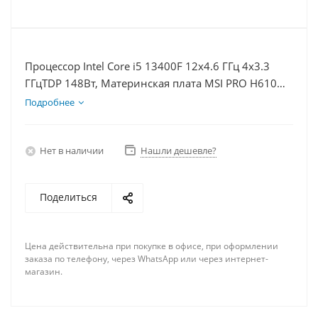
Процессор Intel Core i5 13400F 12x4.6 ГГц 4x3.3
ГГцTDP 148Вт, Материнская плата MSI PRO H610M-
E, Видеокарта RTX 4080 16Гб, Память DDR4 8Gb,
Подробнее
Диски SSD 500Гб, БП 850Вт
Нет в наличии
Нашли дешевле?
Поделиться
Цена действительна при покупке в офисе, при оформлении
заказа по телефону, через WhatsApp или через интернет-
магазин.