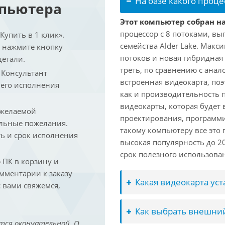
На базе какого проце
мпьютера
Этот компьютер собран на 
процессор с 8 потоками, вы
упить в 1 клик».
семейства Alder Lake. Макс
и нажмите кнопку
потоков и новая гибридная
детали.
треть, по сравнению с анал
. Консультант
встроенная видеокарта, по
 его исполнения
как и производительность 
видеокарты, которая будет 
 желаемой
проектирования, программ
льные пожелания.
такому компьютеру все это
ть и срок исполнения
высокая популярность до 2
срок полезного использован
ПК в корзину и
омментарии к заказу
Какая видеокарта ус
 вами свяжемся,
Как выбрать внешний
тся окончательной. О