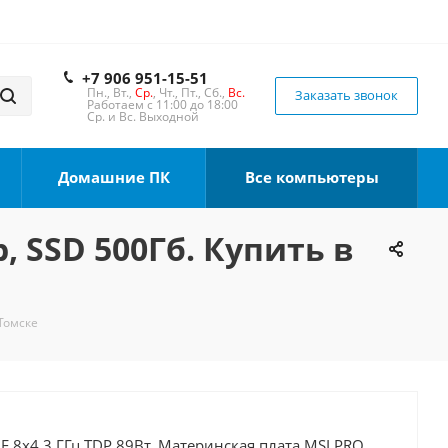
+7 906 951-15-51
Пн., Вт.,
Ср.
, Чт., Пт., Сб.,
Вс.
Заказать звонок
Работаем с 11:00 до 18:00
Ср. и Вс. Выходной
Домашние ПК
Все компьютеры
, SSD 500Гб. Купить в
 Томске
0F 8x4.3 ГГц TDP 89Вт, Материнская плата MSI PRO