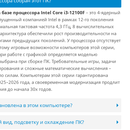
ссора собран этот ПК?
базе процессора Intel Core i3-12100F
– это 4-ядерный
пущенный компанией Intel в рамках 12-го поколения
имальная тактовая частота 4,3 ГГц, 8 вычислительных
 архитектура обеспечили рост производительности на
огами предыдущих поколений. У процессора отсутствует
этому игровые возможности компьютеров этой серии,
при работе с графикой определяется моделью
выбрана при сборке ПК. Требовательные игры, задачи
ирования и сложные математические вычисления –
 по силам. Компьютерам этой серии гарантирована
025–2026 года, а своевременная модернизация продлит
ия до начала 30х годов.
тановлена в этом компьютере?
 вид, подсветку и охлаждение ПК?