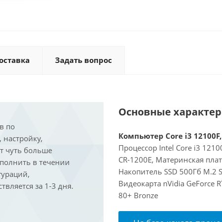
оставка
Задать вопрос
Основные характе
в по
Компьютер Core i3 12100F,
, настройку,
Процессор Intel Core i3 121
ит чуть больше
CR-1200E, Материнская пла
ыполнить в течении
Накопитель SSD 500Гб M.2 S
гураций,
Видеокарта nVidia GeForce 
вляется за 1-3 дня.
80+ Bronze