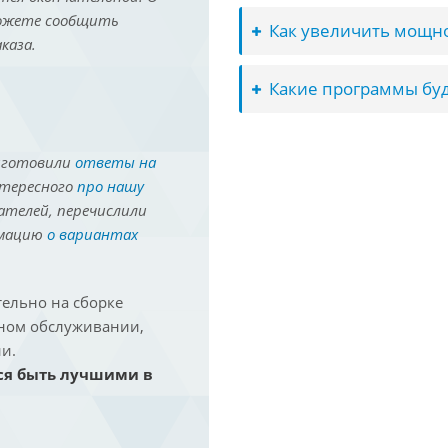
можете сообщить
Как увеличить мощно
каза.
Какие программы буд
иготовили
ответы на
нтересного
про нашу
ателей, перечислили
рмацию
о вариантах
ельно на сборке
йном обслуживании,
и.
ся быть лучшими в