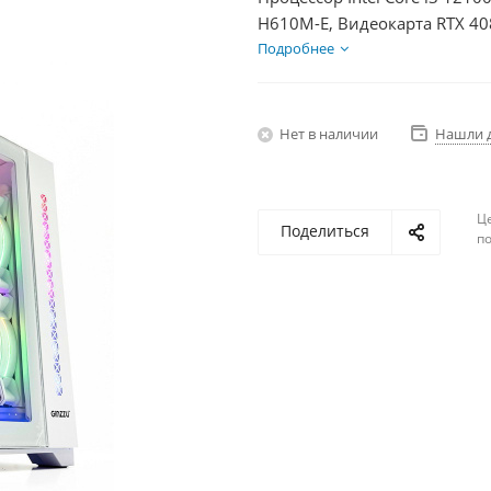
H610M-E, Видеокарта RTX 40
850Вт
Подробнее
Нет в наличии
Нашли 
Ц
Поделиться
по