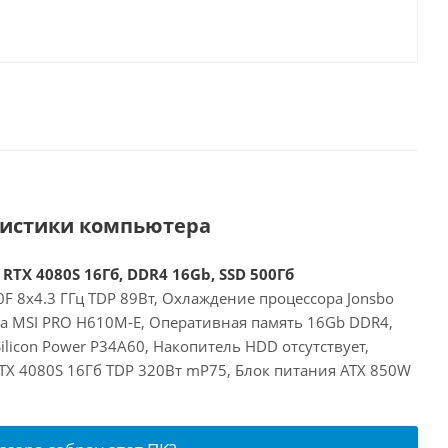
ристики компьютера
 RTX 4080S 16Гб, DDR4 16Gb, SSD 500Гб
00F 8x4.3 ГГц TDP 89Вт, Охлаждение процессора Jonsbo
та MSI PRO H610M-E, Оперативная память 16Gb DDR4,
ilicon Power P34A60, Накопитель HDD отсутствует,
RTX 4080S 16Гб TDP 320Вт mP75, Блок питания ATX 850W