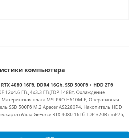
ристики компьютера
 RTX 4080 16Гб, DDR4 16Gb, SSD 500Гб + HDD 2Тб
00F 12x4.6 ГГц 4x3.3 ГГцTDP 148Вт, Охлаждение
E, Материнская плата MSI PRO H610M-E, Оперативная
ель SSD 500Гб M.2 Apacer AS2280P4, Накопитель HDD
окарта nVidia GeForce RTX 4080 16Гб TDP 320Вт mP75,