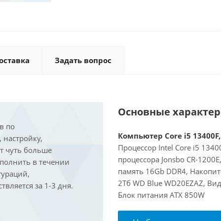
оставка
Задать вопрос
Основные характе
в по
Компьютер Core i5 13400F,
, настройку,
Процессор Intel Core i5 134
ит чуть больше
процессора Jonsbo CR-1200
ыполнить в течении
память 16Gb DDR4, Накопит
гураций,
2Тб WD Blue WD20EZAZ, Виде
вляется за 1-3 дня.
Блок питания ATX 850W