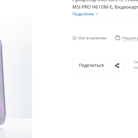
MSI PRO H610M-E, Видеокарт
SSD 500Гб + HDD 2Тб, БП 85
Подробнее
Нет в наличии
Нашли 
Ц
Поделиться
по