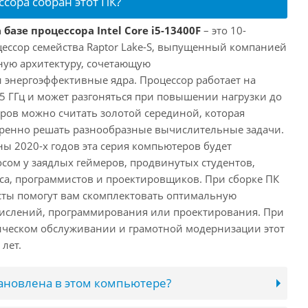
ссора собран этот ПК?
базе процессора Intel Core i5-13400F
– это 10-
ессор семейства Raptor Lake-S, выпущенный компанией
дную архитектуру, сочетающую
энергоэффективные ядра. Процессор работает на
,5 ГГц и может разгоняться при повышении нагрузки до
еров можно считать золотой серединой, которая
еренно решать разнообразные вычислительные задачи.
ы 2020-х годов эта серия компьютеров будет
сом у заядлых геймеров, продвинутых студентов,
а, программистов и проектировщиков. При сборке ПК
сты помогут вам скомплектовать оптимальную
числений, программирования или проектирования. При
ческом обслуживании и грамотной модернизации этот
лет.
тановлена в этом компьютере?