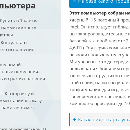
На базе какого проце
мпьютера
Этот компьютер собран на 
ядерный, 16-поточный проц
упить в 1 клик».
Intel. Он использует гибри
и нажмите кнопку
высокопроизводительные и 
детали.
базовой тактовой частоте 2
. Консультант
4,6 ГГц. Эту серию компьют
 его исполнения
позволит пользователю ув
Мы уверены, что до середин
 желаемой
пользоваться большим спро
льные пожелания.
ключевых сотрудников офис
ть и срок исполнения
этой серии, наши специали
конфигурацию для игр, вы
ПК в корзину и
своевременном профилакти
омментарии к заказу
компьютер прослужит до 10 
 вами свяжемся,
Какая видеокарта ус
тся окончательной. О