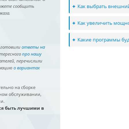
Как выбрать внешний
можете сообщить
каза.
Как увеличить мощно
Какие программы буд
иготовили
ответы на
нтересного
про нашу
ателей, перечислили
рмацию
о вариантах
ельно на сборке
йном обслуживании,
и.
ся быть лучшими в