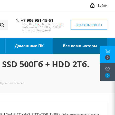
Войти
+7 906 951-15-51
Пн., Вт.,
Ср.
, Чт., Пт., Сб.,
Вс.
Заказать звонок
Работаем с 11:00 до 18:00
Ср. и Вс. Выходной
Домашние ПК
Все компьютеры
0
 SSD 500Гб + HDD 2Тб.
0
 Купить в Томске
0F 12x4.6 ГГц 4x3.3 ГГцTDP 148Вт, Материнская плата