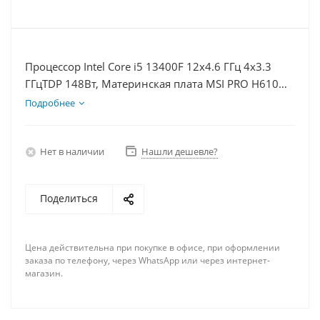
Процессор Intel Core i5 13400F 12x4.6 ГГц 4x3.3
ГГцTDP 148Вт, Материнская плата MSI PRO H610M-
E, Видеокарта RTX 4080S 16Гб, Память DDR4 64Gb,
Подробнее
Диски SSD 500Гб + HDD 2Тб, БП 850Вт
Нет в наличии
Нашли дешевле?
Поделиться
Цена действительна при покупке в офисе, при оформлении
заказа по телефону, через WhatsApp или через интернет-
магазин.