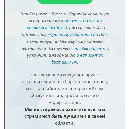
Чтобы помочь Вам с выбором компьютера
мы приготовили
ответы на часто
задаваемые вопросы
, рассказали много
интересного
про нашу гарантию на ПК
и
техническую поддержку покупателей,
перечислили доступные
способы оплаты
и
уточнили информацию
о вариантах
доставки ПК
.
Наша компания специализируется
исключительно на сборке компьютеров,
их гарантийном и постгарантийном
обслуживании, профилактике и
модернизации.
Мы не стараемся охватить всё, мы
стремимся быть лучшими в своей
области.