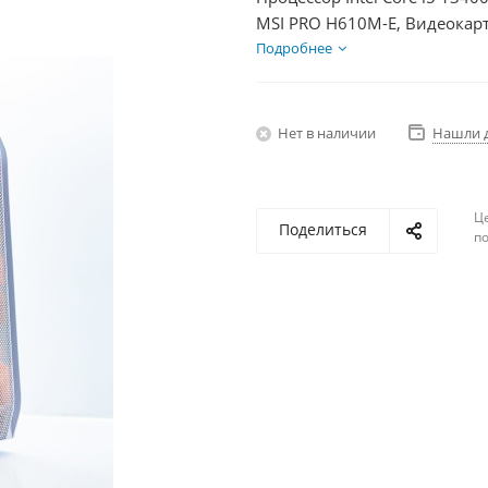
MSI PRO H610M-E, Видеокарт
SSD 500Гб, БП 850Вт
Подробнее
Нет в наличии
Нашли 
Ц
Поделиться
по