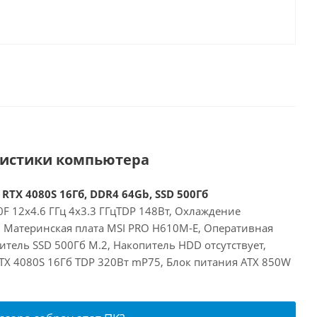
ристики компьютера
 RTX 4080S 16Гб, DDR4 64Gb, SSD 500Гб
00F 12x4.6 ГГц 4x3.3 ГГцTDP 148Вт, Охлаждение
E, Материнская плата MSI PRO H610M-E, Оперативная
тель SSD 500Гб M.2, Накопитель HDD отсутствует,
RTX 4080S 16Гб TDP 320Вт mP75, Блок питания ATX 850W