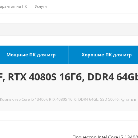
Гарантия на ПК
Услуги
Мощные ПК для игр
Хорошие ПК для игр
, RTX 4080S 16Гб, DDR4 64Gb
Компьютер Core i5 13400F, RTX 4080S 16Гб, DDR4 64Gb, SSD 500Гб. Купить в
Процессор Intel Core i5 1340