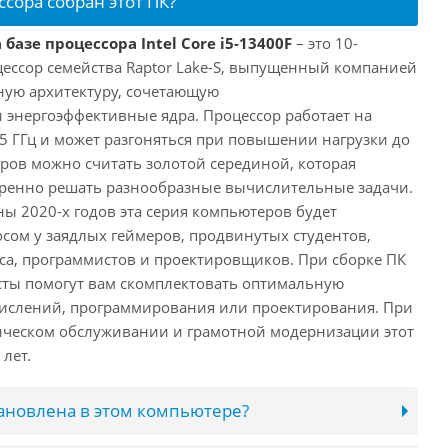
ссора собран этот ПК?
базе процессора Intel Core i5-13400F
– это 10-
ессор семейства Raptor Lake-S, выпущенный компанией
дную архитектуру, сочетающую
энергоэффективные ядра. Процессор работает на
,5 ГГц и может разгоняться при повышении нагрузки до
еров можно считать золотой серединой, которая
еренно решать разнообразные вычислительные задачи.
ы 2020-х годов эта серия компьютеров будет
сом у заядлых геймеров, продвинутых студентов,
а, программистов и проектировщиков. При сборке ПК
сты помогут вам скомплектовать оптимальную
числений, программирования или проектирования. При
ческом обслуживании и грамотной модернизации этот
лет.
тановлена в этом компьютере?