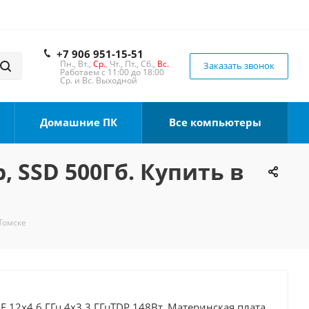
+7 906 951-15-51
Пн., Вт.,
Ср.
, Чт., Пт., Сб.,
Вс.
Заказать звонок
Работаем с 11:00 до 18:00
Ср. и Вс. Выходной
Домашние ПК
Все компьютеры
, SSD 500Гб. Купить в
 Томске
0F 12x4.6 ГГц 4x3.3 ГГцTDP 148Вт, Материнская плата