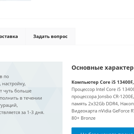
оставка
Задать вопрос
Основные характе
в по
Компьютер Core i5 13400F,
, настройку,
Процессор Intel Core i5 134
ит чуть больше
процессора Jonsbo CR-1200
ыполнить в течении
память 2x32Gb DDR4, Накопи
гураций,
Видеокарта nVidia GeForce 
вляется за 1-3 дня.
80+ Bronze