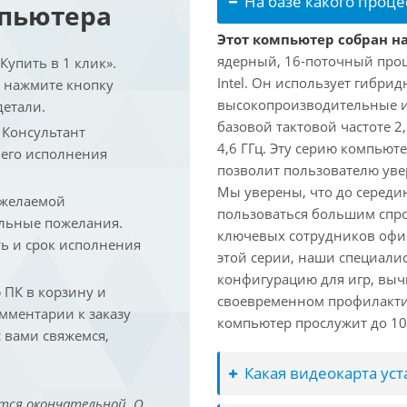
На базе какого проце
мпьютера
Этот компьютер собран на 
ядерный, 16-поточный проц
упить в 1 клик».
Intel. Он использует гибри
и нажмите кнопку
высокопроизводительные и 
детали.
базовой тактовой частоте 2
. Консультант
4,6 ГГц. Эту серию компьют
 его исполнения
позволит пользователю ув
Мы уверены, что до середин
 желаемой
пользоваться большим спро
льные пожелания.
ключевых сотрудников офис
ть и срок исполнения
этой серии, наши специали
конфигурацию для игр, вы
ПК в корзину и
своевременном профилакти
омментарии к заказу
компьютер прослужит до 10 
 вами свяжемся,
Какая видеокарта ус
тся окончательной. О