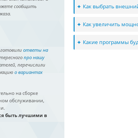
Как выбрать внешний
можете сообщить
каза.
Как увеличить мощно
Какие программы буд
иготовили
ответы на
нтересного
про нашу
ателей, перечислили
рмацию
о вариантах
ельно на сборке
йном обслуживании,
и.
ся быть лучшими в