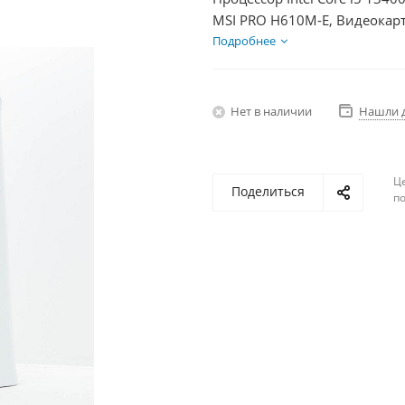
MSI PRO H610M-E, Видеокарт
1000Гб + HDD 1Тб, БП 600Вт
Подробнее
Нет в наличии
Нашли 
Ц
Поделиться
по