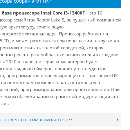
ссора собран этот ПК?
базе процессора Intel Core i5-13400F
– это 10-
ессор семейства Raptor Lake-S, выпущенный компанией
дную архитектуру, сочетающую
энергоэффективные ядра. Процессор работает на
,5 ГГц и может разгоняться при повышении нагрузки до
еров можно считать золотой серединой, которая
еренно решать разнообразные вычислительные задачи.
ы 2020-х годов эта серия компьютеров будет
сом у заядлых геймеров, продвинутых студентов,
а, программистов и проектировщиков. При сборке ПК
сты помогут вам скомплектовать оптимальную
числений, программирования или проектирования. При
ческом обслуживании и грамотной модернизации этот
лет.
тановлена в этом компьютере?