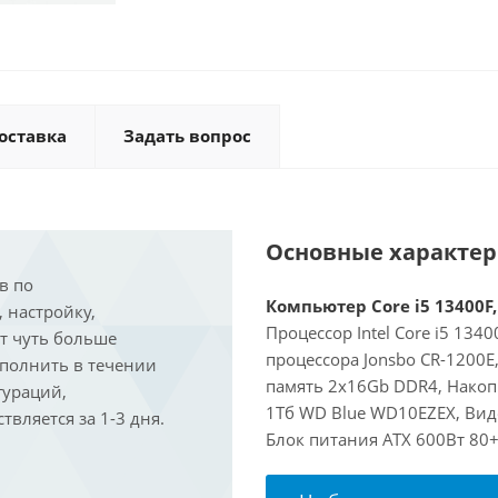
оставка
Задать вопрос
Основные характе
в по
Компьютер Core i5 13400F,
, настройку,
Процессор Intel Core i5 134
ит чуть больше
процессора Jonsbo CR-1200
ыполнить в течении
память 2x16Gb DDR4, Накоп
гураций,
1Тб WD Blue WD10EZEX, Виде
вляется за 1-3 дня.
Блок питания ATX 600Вт 80+