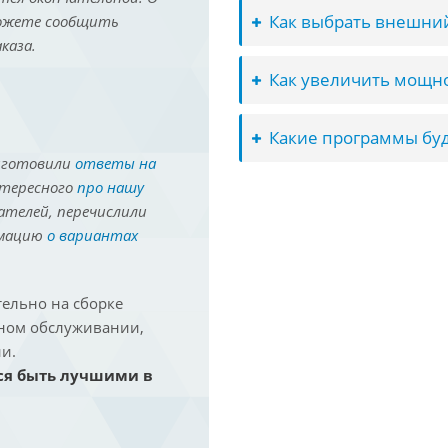
Как выбрать внешний
можете сообщить
каза.
Как увеличить мощно
Какие программы буд
иготовили
ответы на
нтересного
про нашу
ателей, перечислили
рмацию
о вариантах
ельно на сборке
йном обслуживании,
и.
ся быть лучшими в