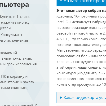
На базе какого проце
мпьютера
Этот компьютер собран на 
ядерный, 16-поточный проц
упить в 1 клик».
Intel. Он использует гибри
и нажмите кнопку
высокопроизводительные и 
детали.
базовой тактовой частоте 2
. Консультант
4,6 ГГц. Эту серию компьют
 его исполнения
позволит пользователю ув
Мы уверены, что до середин
 желаемой
пользоваться большим спро
льные пожелания.
ключевых сотрудников офис
ть и срок исполнения
этой серии, наши специали
конфигурацию для игр, вы
ПК в корзину и
своевременном профилакти
омментарии к заказу
компьютер прослужит до 10 
 вами свяжемся,
Какая видеокарта ус
тся окончательной. О