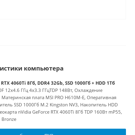
ристики компьютера
 RTX 4060Ti 8Гб, DDR4 32Gb, SSD 1000Гб + HDD 1Тб
00F 12x4.6 ГГц 4x3.3 ГГцTDP 148Вт, Охлаждение
E, Материнская плата MSI PRO H610M-E, Оперативная
итель SSD 1000Гб M.2 Kingston NV3, Накопитель HDD
окарта nVidia GeForce RTX 4060Ti 8Гб TDP 160Вт mP55,
 Bronze