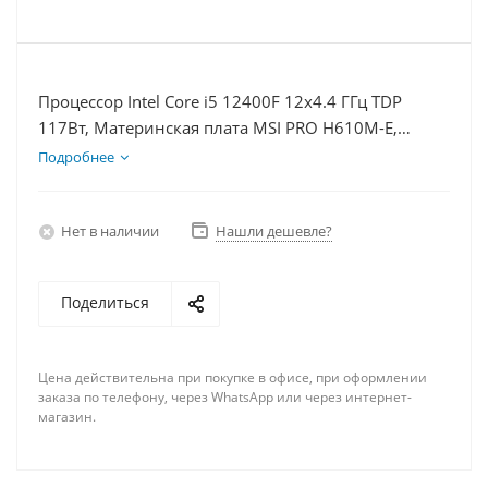
Процессор Intel Core i5 12400F 12x4.4 ГГц TDP
117Вт, Материнская плата MSI PRO H610M-E,
Видеокарта GTX 1660S 6Гб, Память DDR4 32Gb,
Подробнее
Диски SSD 1000Гб + HDD 1Тб, БП 600Вт
Нет в наличии
Нашли дешевле?
Поделиться
Цена действительна при покупке в офисе, при оформлении
заказа по телефону, через WhatsApp или через интернет-
магазин.