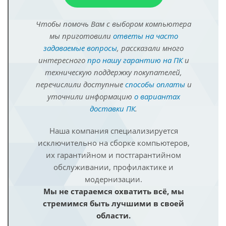
Чтобы помочь Вам с выбором компьютера
мы приготовили
ответы на часто
задаваемые вопросы
, рассказали много
интересного
про нашу гарантию на ПК
и
техническую поддержку покупателей,
перечислили доступные
способы оплаты
и
уточнили информацию
о вариантах
доставки ПК
.
Наша компания специализируется
исключительно на сборке компьютеров,
их гарантийном и постгарантийном
обслуживании, профилактике и
модернизации.
Мы не стараемся охватить всё, мы
стремимся быть лучшими в своей
области.