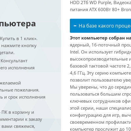
HDD 2Тб WD Purple, Видеока
питания ATX 600Вт 80+ Bron
мпьютера
На базе какого проце
Этот компьютер собран на 
упить в 1 клик».
ядерный, 16-поточный проц
и нажмите кнопку
Intel. Он использует гибри
детали.
высокопроизводительные и 
. Консультант
базовой тактовой частоте 2
 его исполнения
4,6 ГГц. Эту серию компьют
позволит пользователю ув
 желаемой
Мы уверены, что до середин
льные пожелания.
пользоваться большим спро
ть и срок исполнения
ключевых сотрудников офис
этой серии, наши специали
ПК в корзину и
конфигурацию для игр, вы
омментарии к заказу
своевременном профилакти
 вами свяжемся,
компьютер прослужит до 10 