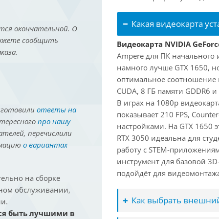
Какая видеокарта ус
тся окончательной. О
можете сообщить
Видеокарта NVIDIA GeForc
каза.
Ampere для ПК начального 
намного лучше GTX 1650, но
оптимальное соотношение 
CUDA, 8 ГБ памяти GDDR6 и 
В играх на 1080p видеокарт
иготовили
ответы на
показывает 210 FPS, Counter
нтересного
про нашу
настройками. На GTX 1650 э
ателей, перечислили
RTX 3050 идеальна для студ
рмацию
о вариантах
работу с STEM-приложениям
инструмент для базовой 3D-
подойдёт для видеомонтажа 
ельно на сборке
йном обслуживании,
Как выбрать внешний
и.
ся быть лучшими в