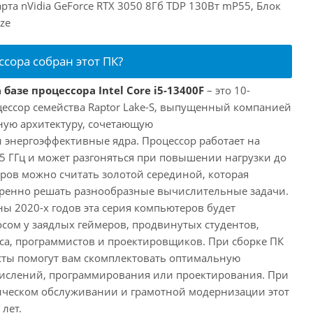
рта nVidia GeForce RTX 3050 8Гб TDP 130Вт mP55, Блок
ze
ссора собран этот ПК?
базе процессора Intel Core i5-13400F
– это 10-
ессор семейства Raptor Lake-S, выпущенный компанией
дную архитектуру, сочетающую
энергоэффективные ядра. Процессор работает на
,5 ГГц и может разгоняться при повышении нагрузки до
еров можно считать золотой серединой, которая
еренно решать разнообразные вычислительные задачи.
ы 2020-х годов эта серия компьютеров будет
сом у заядлых геймеров, продвинутых студентов,
а, программистов и проектировщиков. При сборке ПК
сты помогут вам скомплектовать оптимальную
числений, программирования или проектирования. При
ческом обслуживании и грамотной модернизации этот
лет.