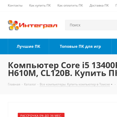
Контакты
Как купить ПК
Как оплатить ПК
Доставка ПК
Лучшие ПК
Топовые ПК для игр
Компьютер Core i5 13400F
H610M, CL120B. Купить П
Главная
-
Каталог
-
Все компьютеры. Купить компьютер в Томске
-
РАССРОЧКА 0% ДО 36 МЕС.