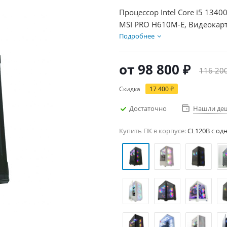
Процессор Intel Core i5 1340
MSI PRO H610M-E, Видеокарт
1000Гб + HDD 2Тб, БП 600Вт
Подробнее
от
98 800 ₽
116 20
Скидка
17 400 ₽
Достаточно
Нашли де
Купить ПК в корпусе:
CL120B c од