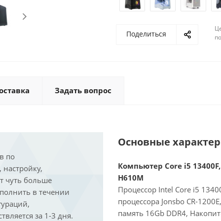
Ц
Поделиться
по
оставка
Задать вопрос
Основные характе
в по
Компьютер Core i5 13400F,
, настройку,
H610M
ит чуть больше
Процессор Intel Core i5 134
ыполнить в течении
процессора Jonsbo CR-1200
гураций,
память 16Gb DDR4, Накопит
вляется за 1-3 дня.