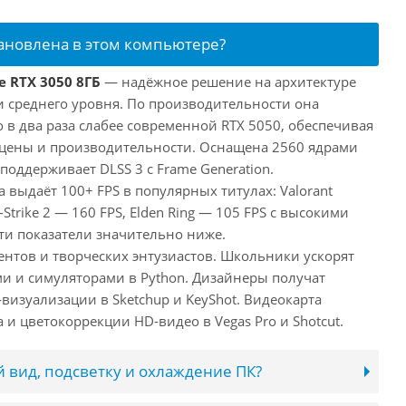
тановлена в этом компьютере?
e RTX 3050 8ГБ
— надёжное решение на архитектуре
и среднего уровня. По производительности она
 в два раза слабее современной RTX 5050, обеспечивая
цены и производительности. Оснащена 2560 ядрами
поддерживает DLSS 3 с Frame Generation.
а выдаёт 100+ FPS в популярных титулах: Valorant
-Strike 2 — 160 FPS, Elden Ring — 105 FPS с высокими
ти показатели значительно ниже.
ентов и творческих энтузиастов. Школьники ускорят
и и симуляторами в Python. Дизайнеры получат
визуализации в Sketchup и KeyShot. Видеокарта
и цветокоррекции HD-видео в Vegas Pro и Shotcut.
 вид, подсветку и охлаждение ПК?