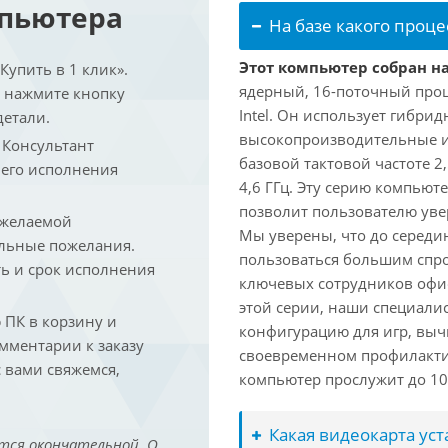
мпьютера
На базе какого проце
Этот компьютер собран на 
упить в 1 клик».
ядерный, 16-поточный проц
и нажмите кнопку
Intel. Он использует гибри
детали.
высокопроизводительные и 
. Консультант
базовой тактовой частоте 2
 его исполнения
4,6 ГГц. Эту серию компьют
позволит пользователю ув
 желаемой
Мы уверены, что до середин
льные пожелания.
пользоваться большим спро
ть и срок исполнения
ключевых сотрудников офис
этой серии, наши специали
ПК в корзину и
конфигурацию для игр, вы
омментарии к заказу
своевременном профилакти
 вами свяжемся,
компьютер прослужит до 10 
Какая видеокарта ус
тся окончательной. О