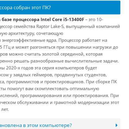
ссора собран этот ПК?
базе процессора Intel Core i5-13400F
– это 10-
ессор семейства Raptor Lake-S, выпущенный компанией
дную архитектуру, сочетающую
энергоэффективные ядра. Процессор работает на
,5 ГГц и может разгоняться при повышении нагрузки до
еров можно считать золотой серединой, которая
еренно решать разнообразные вычислительные задачи.
ы 2020-х годов эта серия компьютеров будет
сом у заядлых геймеров, продвинутых студентов,
а, программистов и проектировщиков. При сборке ПК
сты помогут вам скомплектовать оптимальную
числений, программирования или проектирования. При
ческом обслуживании и грамотной модернизации этот
лет.
тановлена в этом компьютере?