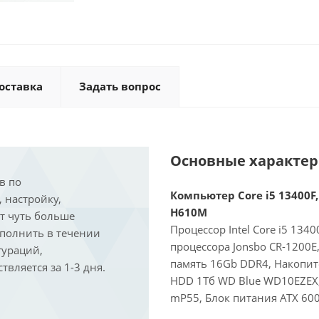
оставка
Задать вопрос
Основные характе
в по
Компьютер Core i5 13400F,
, настройку,
H610M
ит чуть больше
Процессор Intel Core i5 134
ыполнить в течении
процессора Jonsbo CR-1200
гураций,
память 16Gb DDR4, Накопит
вляется за 1-3 дня.
HDD 1Тб WD Blue WD10EZEX, 
mP55, Блок питания ATX 600