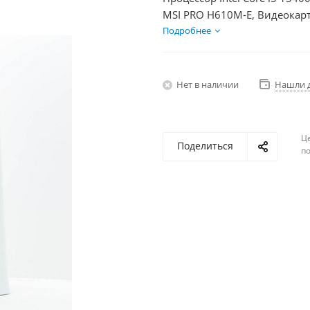
MSI PRO H610M-E, Видеокарт
1000Гб + HDD 1Тб, БП 600Вт
Подробнее
Нет в наличии
Нашли 
Ц
Поделиться
по