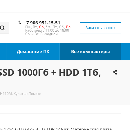
+7 906 951-15-51
Пн., Вт.,
Ср.
, Чт., Пт., Сб.,
Вс.
Заказать звонок
Работаем с 11:00 до 18:00
Ср. и Вс. Выходной
Домашние ПК
Все компьютеры
SSD 1000Гб + HDD 1Тб,
 H610M. Купить в Томске
0F 12x4.6 ГГц 4x3.3 ГГцTDP 148Вт, Материнская плата