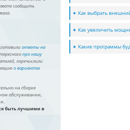
можете сообщить
Как выбрать внешний
каза.
Как увеличить мощно
Какие программы буд
иготовили
ответы на
нтересного
про нашу
ателей, перечислили
рмацию
о вариантах
ельно на сборке
йном обслуживании,
и.
ся быть лучшими в