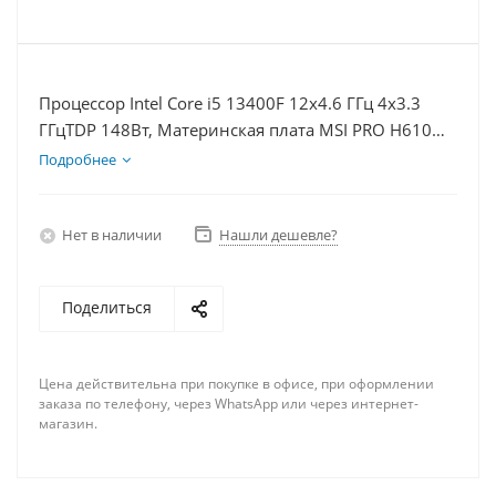
Процессор Intel Core i5 13400F 12x4.6 ГГц 4x3.3
ГГцTDP 148Вт, Материнская плата MSI PRO H610M-
E, Видеокарта GTX 1660S 6Гб, Память DDR4 8Gb,
Подробнее
Диски SSD 1000Гб, БП 600Вт
Нет в наличии
Нашли дешевле?
Поделиться
Цена действительна при покупке в офисе, при оформлении
заказа по телефону, через WhatsApp или через интернет-
магазин.