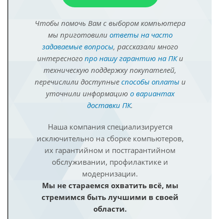
Чтобы помочь Вам с выбором компьютера
мы приготовили
ответы на часто
задаваемые вопросы
, рассказали много
интересного
про нашу гарантию на ПК
и
техническую поддержку покупателей,
перечислили доступные
способы оплаты
и
уточнили информацию
о вариантах
доставки ПК
.
Наша компания специализируется
исключительно на сборке компьютеров,
их гарантийном и постгарантийном
обслуживании, профилактике и
модернизации.
Мы не стараемся охватить всё, мы
стремимся быть лучшими в своей
области.