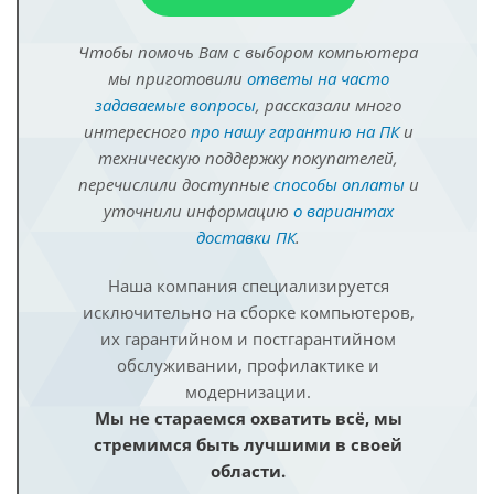
Чтобы помочь Вам с выбором компьютера
мы приготовили
ответы на часто
задаваемые вопросы
, рассказали много
интересного
про нашу гарантию на ПК
и
техническую поддержку покупателей,
перечислили доступные
способы оплаты
и
уточнили информацию
о вариантах
доставки ПК
.
Наша компания специализируется
исключительно на сборке компьютеров,
их гарантийном и постгарантийном
обслуживании, профилактике и
модернизации.
Мы не стараемся охватить всё, мы
стремимся быть лучшими в своей
области.