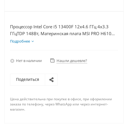
Процессор Intel Core i5 13400F 12x4.6 ГГц 4x3.3
ГГцTDP 148Вт, Материнская плата MSI PRO H610M-
E, Видеокарта RTX 4060Ti 8Гб, Память DDR4 64Gb,
Подробнее
Диски SSD 1000Гб + HDD 2Тб, БП 600Вт
Нет в наличии
Нашли дешевле?
Поделиться
Цена действительна при покупке в офисе, при оформлении
заказа по телефону, через WhatsApp или через интернет-
магазин.