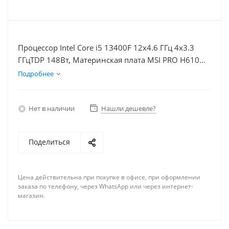
Процессор Intel Core i5 13400F 12x4.6 ГГц 4x3.3
ГГцTDP 148Вт, Материнская плата MSI PRO H610M-
E, Видеокарта GTX 1660S 6Гб, Память DDR4 64Gb,
Подробнее
Диски SSD 1000Гб + HDD 2Тб, БП 600Вт
Нет в наличии
Нашли дешевле?
Поделиться
Цена действительна при покупке в офисе, при оформлении
заказа по телефону, через WhatsApp или через интернет-
магазин.