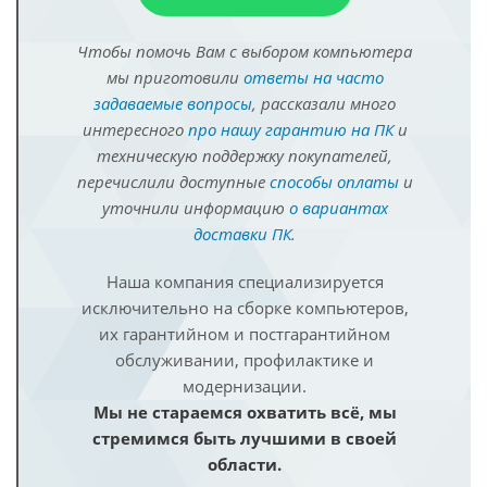
Чтобы помочь Вам с выбором компьютера
мы приготовили
ответы на часто
задаваемые вопросы
, рассказали много
интересного
про нашу гарантию на ПК
и
техническую поддержку покупателей,
перечислили доступные
способы оплаты
и
уточнили информацию
о вариантах
доставки ПК
.
Наша компания специализируется
исключительно на сборке компьютеров,
их гарантийном и постгарантийном
обслуживании, профилактике и
модернизации.
Мы не стараемся охватить всё, мы
стремимся быть лучшими в своей
области.