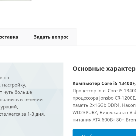
оставка
Задать вопрос
Основные характе
в по
Компьютер Core i5 13400F,
, настройку,
Процессор Intel Core i5 134
ит чуть больше
процессора Jonsbo CR-1200
ыполнить в течении
память 2x16Gb DDR4, Накоп
гураций,
WD23PURZ, Видеокарта nVidi
вляется за 1-3 дня.
питания ATX 600Вт 80+ Bron