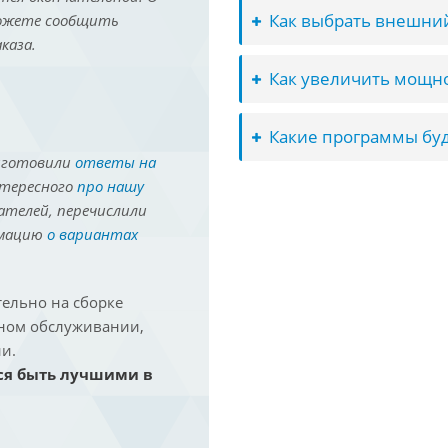
Как выбрать внешний
можете сообщить
каза.
Как увеличить мощно
Какие программы буд
иготовили
ответы на
нтересного
про нашу
ателей, перечислили
рмацию
о вариантах
ельно на сборке
йном обслуживании,
и.
ся быть лучшими в