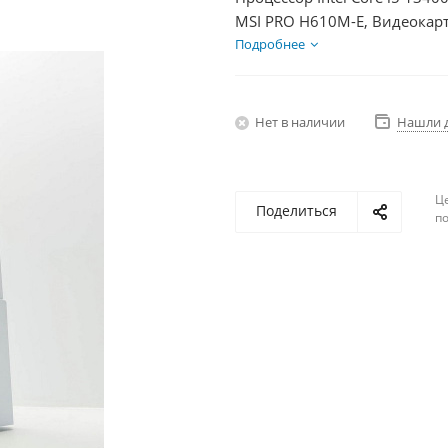
MSI PRO H610M-E, Видеокарт
SSD 500Гб + HDD 2Тб, БП 60
Подробнее
Нет в наличии
Нашли 
Ц
Поделиться
по