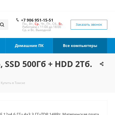
+7 906 951-15-51
Пн., Вт.,
Ср.
, Чт., Пт., Сб.,
Вс.
Заказать звонок
Работаем с 11:00 до 18:00
Ср. и Вс. Выходной
Домашние ПК
Все компьютеры
, SSD 500Гб + HDD 2Тб.
 Купить в Томске
0F 12x4.6 ГГц 4x3.3 ГГцTDP 148Вт, Материнская плата