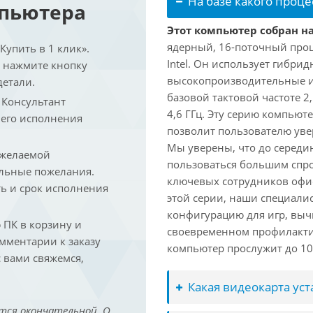
На базе какого проце
мпьютера
Этот компьютер собран на 
ядерный, 16-поточный проц
упить в 1 клик».
Intel. Он использует гибри
и нажмите кнопку
высокопроизводительные и 
детали.
базовой тактовой частоте 2
. Консультант
4,6 ГГц. Эту серию компьют
 его исполнения
позволит пользователю ув
Мы уверены, что до середин
 желаемой
пользоваться большим спро
льные пожелания.
ключевых сотрудников офис
ть и срок исполнения
этой серии, наши специали
конфигурацию для игр, вы
ПК в корзину и
своевременном профилакти
омментарии к заказу
компьютер прослужит до 10 
 вами свяжемся,
Какая видеокарта ус
тся окончательной. О