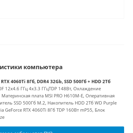
ристики компьютера
 RTX 4060Ti 8Гб, DDR4 32Gb, SSD 500Гб + HDD 2Тб
00F 12x4.6 ГГц 4x3.3 ГГцTDP 148Вт, Охлаждение
E, Материнская плата MSI PRO H610M-E, Оперативная
итель SSD 500Гб M.2, Накопитель HDD 2Тб WD Purple
a GeForce RTX 4060Ti 8Гб TDP 160Вт mP55, Блок
ze