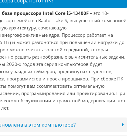
ссора собран этот ПК?
базе процессора Intel Core i5-13400F
– это 10-
ессор семейства Raptor Lake-S, выпущенный компанией
дную архитектуру, сочетающую
энергоэффективные ядра. Процессор работает на
,5 ГГц и может разгоняться при повышении нагрузки до
еров можно считать золотой серединой, которая
еренно решать разнообразные вычислительные задачи.
ы 2020-х годов эта серия компьютеров будет
сом у заядлых геймеров, продвинутых студентов,
а, программистов и проектировщиков. При сборке ПК
сты помогут вам скомплектовать оптимальную
числений, программирования или проектирования. При
ческом обслуживании и грамотной модернизации этот
лет.
тановлена в этом компьютере?