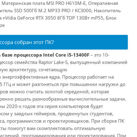
E, Материнская плата MSI PRO H610M-E, Оперативная
итель SSD 500Гб M.2 MP33 PRO / KC3000, Накопитель
а nVidia GeForce RTX 3050 8Гб TDP 130Вт mP55, Блок
ze
ссора собран этот ПК?
базе процессора Intel Core i5-13400F
– это 10-
ессор семейства Raptor Lake-S, выпущенный компанией
дную архитектуру, сочетающую
энергоэффективные ядра. Процессор работает на
,5 ГГц и может разгоняться при повышении нагрузки до
еров можно считать золотой серединой, которая
еренно решать разнообразные вычислительные задачи.
ы 2020-х годов эта серия компьютеров будет
сом у заядлых геймеров, продвинутых студентов,
а, программистов и проектировщиков. При сборке ПК
сты помогут вам скомплектовать оптимальную
числений, программирования или проектирования. При