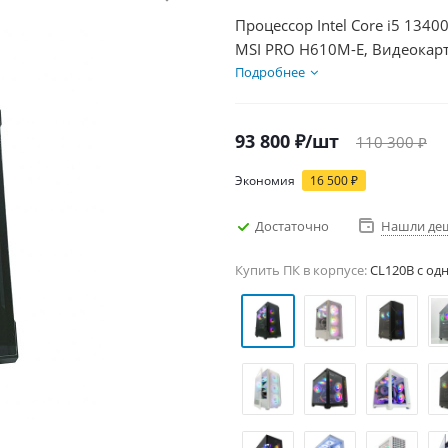
Процессор Intel Core i5 1340
MSI PRO H610M-E, Видеокарт
SSD 500Гб, БП 600Вт
Подробнее
93 800
₽
/шт
110 300
₽
Экономия
16 500
₽
Достаточно
Нашли де
Купить ПК в корпусе:
CL120B c од