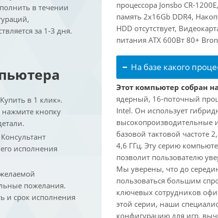
процессора Jonsbo CR-1200
ыполнить в течении
память 2x16Gb DDR4, Накоп
гураций,
HDD отсутствует, Видеокарт
вляется за 1-3 дня.
питания ATX 600Вт 80+ Bron
На базе какого проце
мпьютера
Этот компьютер собран на 
ядерный, 16-поточный проц
упить в 1 клик».
Intel. Он использует гибри
и нажмите кнопку
высокопроизводительные и 
детали.
базовой тактовой частоте 2
. Консультант
4,6 ГГц. Эту серию компьют
 его исполнения
позволит пользователю ув
Мы уверены, что до середин
 желаемой
пользоваться большим спро
льные пожелания.
ключевых сотрудников офис
ть и срок исполнения
этой серии, наши специали
конфигурацию для игр, вы