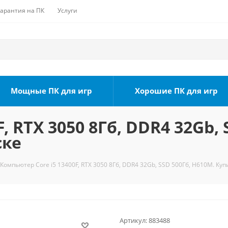
Гарантия на ПК
Услуги
Мощные ПК для игр
Хорошие ПК для игр
, RTX 3050 8Гб, DDR4 32Gb, 
ске
Компьютер Core i5 13400F, RTX 3050 8Гб, DDR4 32Gb, SSD 500Гб, H610M. Куп
Артикул:
883488