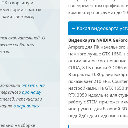
ПК в корзину и
своевременном профилакти
омментарии к заказу
компьютер прослужит до 10 
 вами свяжемся,
Какая видеокарта ус
тся окончательной. О
Видеокарта NVIDIA GeForc
можете сообщить
Ampere для ПК начального 
каза.
намного лучше GTX 1650, но
оптимальное соотношение 
CUDA, 8 ГБ памяти GDDR6 и 
В играх на 1080p видеокарт
показывает 210 FPS, Counter
иготовили
ответы на
настройками. На GTX 1650 э
нтересного
про нашу
RTX 3050 идеальна для студ
ателей, перечислили
работу с STEM-приложениям
рмацию
о вариантах
инструмент для базовой 3D-
подойдёт для видеомонтажа 
ельно на сборке