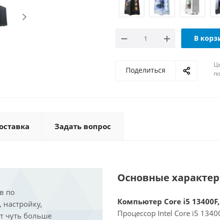
В корз
Ц
Поделиться
по
оставка
Задать вопрос
Основные характе
в по
Компьютер Core i5 13400F,
, настройку,
Процессор Intel Core i5 134
ит чуть больше