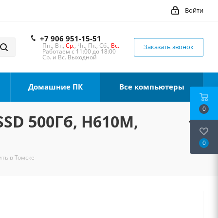
Войти
+7 906 951-15-51
Пн., Вт.,
Ср.
, Чт., Пт., Сб.,
Вс.
Заказать звонок
Работаем с 11:00 до 18:00
Ср. и Вс. Выходной
Домашние ПК
Все компьютеры
0
SSD 500Гб, H610M,
0
ить в Томске