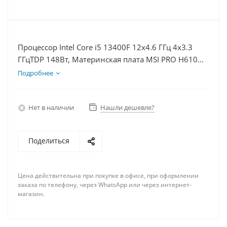
Процессор Intel Core i5 13400F 12x4.6 ГГц 4x3.3
ГГцTDP 148Вт, Материнская плата MSI PRO H610M-
E, Видеокарта RTX 4060Ti 8Гб, Память DDR4 16Gb,
Подробнее
Диски SSD 500Гб + HDD 2Тб, БП 600Вт
Нет в наличии
Нашли дешевле?
Поделиться
Цена действительна при покупке в офисе, при оформлении
заказа по телефону, через WhatsApp или через интернет-
магазин.