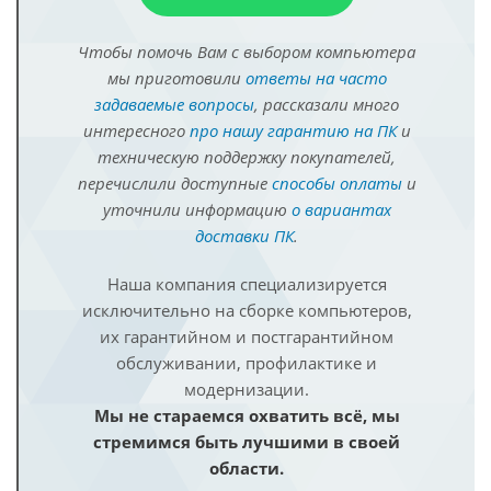
Чтобы помочь Вам с выбором компьютера
мы приготовили
ответы на часто
задаваемые вопросы
, рассказали много
интересного
про нашу гарантию на ПК
и
техническую поддержку покупателей,
перечислили доступные
способы оплаты
и
уточнили информацию
о вариантах
доставки ПК
.
Наша компания специализируется
исключительно на сборке компьютеров,
их гарантийном и постгарантийном
обслуживании, профилактике и
модернизации.
Мы не стараемся охватить всё, мы
стремимся быть лучшими в своей
области.