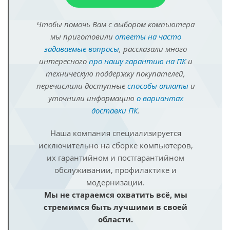
Чтобы помочь Вам с выбором компьютера
мы приготовили
ответы на часто
задаваемые вопросы
, рассказали много
интересного
про нашу гарантию на ПК
и
техническую поддержку покупателей,
перечислили доступные
способы оплаты
и
уточнили информацию
о вариантах
доставки ПК
.
Наша компания специализируется
исключительно на сборке компьютеров,
их гарантийном и постгарантийном
обслуживании, профилактике и
модернизации.
Мы не стараемся охватить всё, мы
стремимся быть лучшими в своей
области.