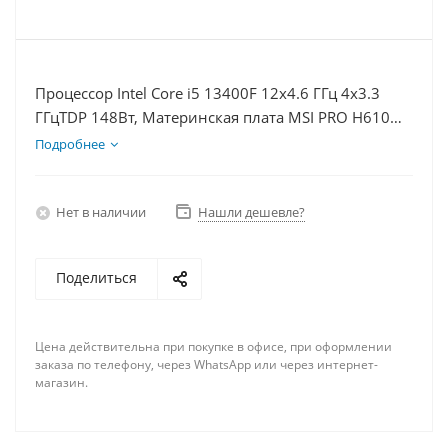
Процессор Intel Core i5 13400F 12x4.6 ГГц 4x3.3
ГГцTDP 148Вт, Материнская плата MSI PRO H610M-
E, Видеокарта RTX 4060Ti 8Гб, Память DDR4 16Gb,
Подробнее
Диски SSD 500Гб + HDD 1Тб, БП 600Вт
Нет в наличии
Нашли дешевле?
Поделиться
Цена действительна при покупке в офисе, при оформлении
заказа по телефону, через WhatsApp или через интернет-
магазин.