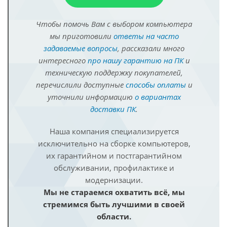
Чтобы помочь Вам с выбором компьютера
мы приготовили
ответы на часто
задаваемые вопросы
, рассказали много
интересного
про нашу гарантию на ПК
и
техническую поддержку покупателей,
перечислили доступные
способы оплаты
и
уточнили информацию
о вариантах
доставки ПК
.
Наша компания специализируется
исключительно на сборке компьютеров,
их гарантийном и постгарантийном
обслуживании, профилактике и
модернизации.
Мы не стараемся охватить всё, мы
стремимся быть лучшими в своей
области.