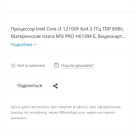
Процессор Intel Core i3 12100F 8x4.3 ГГц TDP 89Вт,
Материнская плата MSI PRO H610M-E, Видеокарта
GTX 1660S 6Гб, Память DDR4 16Gb, Диски
Подробнее
SSD 500Гб, БП 600Вт
Нет в наличии
Нашли дешевле?
Поделиться
Цена действительна при покупке в офисе, при оформлении
заказа по телефону, через WhatsApp или через интернет-
магазин.