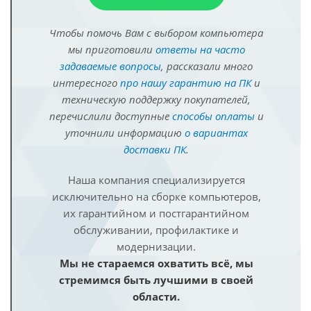
Чтобы помочь Вам с выбором компьютера
мы приготовили
ответы на часто
задаваемые вопросы
, рассказали много
интересного
про нашу гарантию на ПК
и
техническую поддержку покупателей,
перечислили доступные
способы оплаты
и
уточнили информацию
о вариантах
доставки ПК
.
Наша компания специализируется
исключительно на сборке компьютеров,
их гарантийном и постгарантийном
обслуживании, профилактике и
модернизации.
Мы не стараемся охватить всё, мы
стремимся быть лучшими в своей
области.