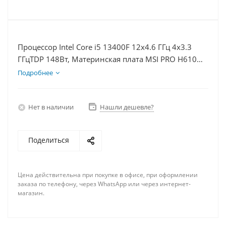
Процессор Intel Core i5 13400F 12x4.6 ГГц 4x3.3
ГГцTDP 148Вт, Материнская плата MSI PRO H610M-
E, Видеокарта GTX 1660S 6Гб, Память DDR4 16Gb,
Подробнее
Диски SSD 500Гб, БП 600Вт
Нет в наличии
Нашли дешевле?
Поделиться
Цена действительна при покупке в офисе, при оформлении
заказа по телефону, через WhatsApp или через интернет-
магазин.