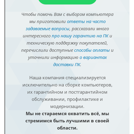
Чтобы помочь Вам с выбором компьютера
мы приготовили
ответы на часто
задаваемые вопросы
, рассказали много
интересного
про нашу гарантию на ПК
и
техническую поддержку покупателей,
перечислили доступные
способы оплаты
и
уточнили информацию
о вариантах
доставки ПК
.
Наша компания специализируется
исключительно на сборке компьютеров,
их гарантийном и постгарантийном
обслуживании, профилактике и
модернизации.
Мы не стараемся охватить всё, мы
стремимся быть лучшими в своей
области.