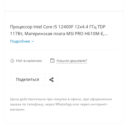
Процессор Intel Core i5 12400F 12x4.4 ГГц TDP
117Вт, Материнская плата MSI PRO H610M-E,
Видеокарта GTX 1660S 6Гб, Память DDR4 16Gb,
Подробнее
Диски SSD 500Гб, БП 600Вт
Нет в наличии
Нашли дешевле?
Поделиться
Цена действительна при покупке в офисе, при оформлении
заказа по телефону, через WhatsApp или через интернет-
магазин.