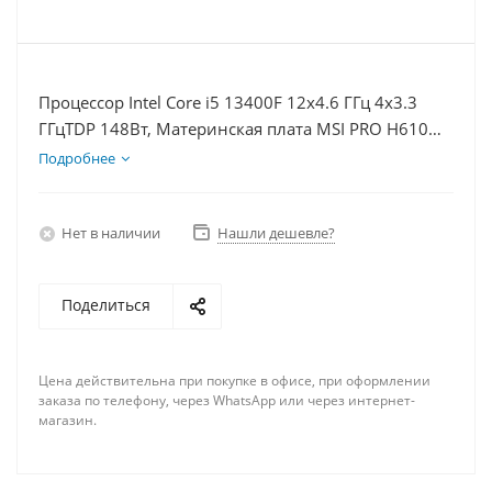
Процессор Intel Core i5 13400F 12x4.6 ГГц 4x3.3
ГГцTDP 148Вт, Материнская плата MSI PRO H610M-
E, Видеокарта RTX 4060Ti 8Гб, Память DDR4 8Gb,
Подробнее
Диски SSD 500Гб + HDD 2Тб, БП 600Вт
Нет в наличии
Нашли дешевле?
Поделиться
Цена действительна при покупке в офисе, при оформлении
заказа по телефону, через WhatsApp или через интернет-
магазин.