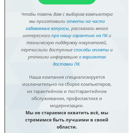
Чтобы помочь Вам с выбором компьютера
мы приготовили
ответы на часто
задаваемые вопросы
, рассказали много
интересного
про нашу гарантию на ПК
и
техническую поддержку покупателей,
перечислили доступные
способы оплаты
и
уточнили информацию
о вариантах
доставки ПК
.
Наша компания специализируется
исключительно на сборке компьютеров,
их гарантийном и постгарантийном
обслуживании, профилактике и
модернизации.
Мы не стараемся охватить всё, мы
стремимся быть лучшими в своей
области.