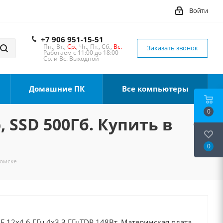
Войти
+7 906 951-15-51
Пн., Вт.,
Ср.
, Чт., Пт., Сб.,
Вс.
Заказать звонок
Работаем с 11:00 до 18:00
Ср. и Вс. Выходной
Домашние ПК
Все компьютеры
0
, SSD 500Гб. Купить в
0
Томске
0F 12x4.6 ГГц 4x3.3 ГГцTDP 148Вт, Материнская плата