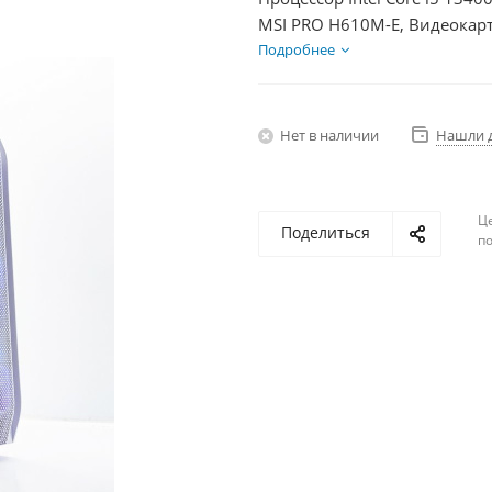
MSI PRO H610M-E, Видеокарт
SSD 500Гб, БП 600Вт
Подробнее
Нет в наличии
Нашли 
Ц
Поделиться
по