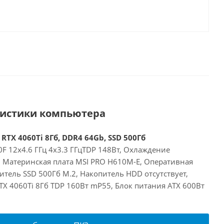
ристики компьютера
 RTX 4060Ti 8Гб, DDR4 64Gb, SSD 500Гб
00F 12x4.6 ГГц 4x3.3 ГГцTDP 148Вт, Охлаждение
E, Материнская плата MSI PRO H610M-E, Оперативная
тель SSD 500Гб M.2, Накопитель HDD отсутствует,
RTX 4060Ti 8Гб TDP 160Вт mP55, Блок питания ATX 600Вт