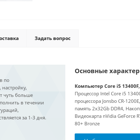
оставка
Задать вопрос
Основные характе
в по
Компьютер Core i5 13400F,
, настройку,
Процессор Intel Core i5 134
ит чуть больше
процессора Jonsbo CR-1200
ыполнить в течении
память 2x32Gb DDR4, Накопи
гураций,
Видеокарта nVidia GeForce 
вляется за 1-3 дня.
80+ Bronze