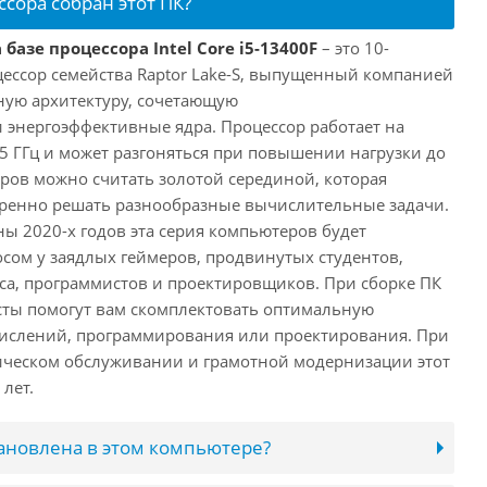
ссора собран этот ПК?
базе процессора Intel Core i5-13400F
– это 10-
ессор семейства Raptor Lake-S, выпущенный компанией
дную архитектуру, сочетающую
энергоэффективные ядра. Процессор работает на
,5 ГГц и может разгоняться при повышении нагрузки до
еров можно считать золотой серединой, которая
еренно решать разнообразные вычислительные задачи.
ы 2020-х годов эта серия компьютеров будет
сом у заядлых геймеров, продвинутых студентов,
а, программистов и проектировщиков. При сборке ПК
сты помогут вам скомплектовать оптимальную
числений, программирования или проектирования. При
ческом обслуживании и грамотной модернизации этот
лет.
тановлена в этом компьютере?