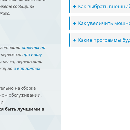
Как выбрать внешний
можете сообщить
каза.
Как увеличить мощно
Какие программы буд
иготовили
ответы на
нтересного
про нашу
ателей, перечислили
рмацию
о вариантах
ельно на сборке
йном обслуживании,
и.
ся быть лучшими в