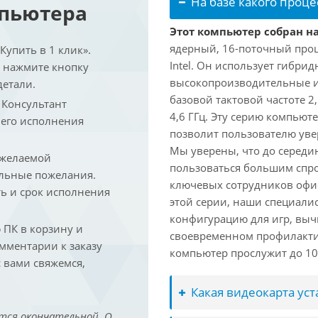
На базе какого проце
мпьютера
Этот компьютер собран на 
ядерный, 16-поточный проц
упить в 1 клик».
Intel. Он использует гибри
и нажмите кнопку
высокопроизводительные и 
детали.
базовой тактовой частоте 2
. Консультант
4,6 ГГц. Эту серию компьют
 его исполнения
позволит пользователю ув
Мы уверены, что до середин
 желаемой
пользоваться большим спро
льные пожелания.
ключевых сотрудников офис
ть и срок исполнения
этой серии, наши специали
конфигурацию для игр, вы
ПК в корзину и
своевременном профилакти
омментарии к заказу
компьютер прослужит до 10 
 вами свяжемся,
Какая видеокарта ус
тся окончательной. О