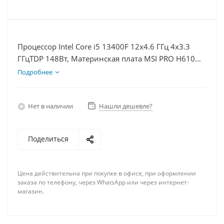
Процессор Intel Core i5 13400F 12x4.6 ГГц 4x3.3
ГГцTDP 148Вт, Материнская плата MSI PRO H610M-
E, Видеокарта RTX 4060 8Гб, Память DDR4 64Gb,
Подробнее
Диски SSD 500Гб, БП 600Вт
Нет в наличии
Нашли дешевле?
Поделиться
Цена действительна при покупке в офисе, при оформлении
заказа по телефону, через WhatsApp или через интернет-
магазин.