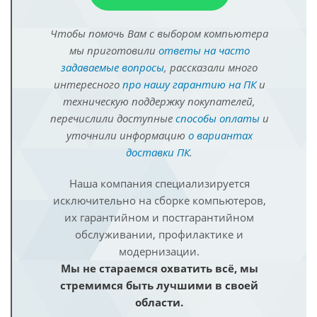
Чтобы помочь Вам с выбором компьютера
мы приготовили
ответы на часто
задаваемые вопросы
, рассказали много
интересного
про нашу гарантию на ПК
и
техническую поддержку покупателей,
перечислили доступные
способы оплаты
и
уточнили информацию
о вариантах
доставки ПК
.
Наша компания специализируется
исключительно на сборке компьютеров,
их гарантийном и постгарантийном
обслуживании, профилактике и
модернизации.
Мы не стараемся охватить всё, мы
стремимся быть лучшими в своей
области.