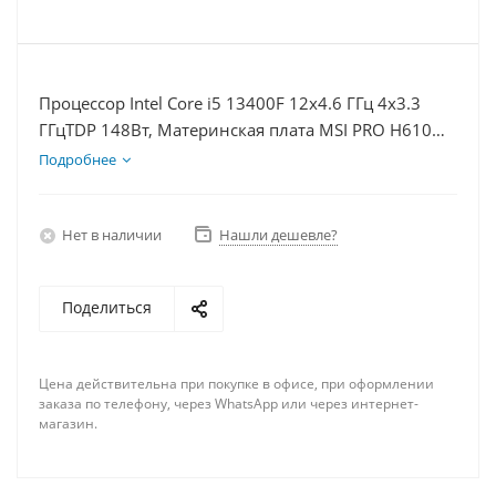
Процессор Intel Core i5 13400F 12x4.6 ГГц 4x3.3
ГГцTDP 148Вт, Материнская плата MSI PRO H610M-
E, Видеокарта RTX 4060Ti 8Гб, Память DDR4 32Gb,
Подробнее
Диски SSD 250Гб, БП 600Вт
Нет в наличии
Нашли дешевле?
Поделиться
Цена действительна при покупке в офисе, при оформлении
заказа по телефону, через WhatsApp или через интернет-
магазин.