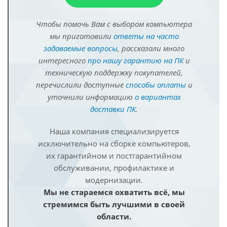
Чтобы помочь Вам с выбором компьютера
мы приготовили
ответы на часто
задаваемые вопросы
, рассказали много
интересного
про нашу гарантию на ПК
и
техническую поддержку покупателей,
перечислили доступные
способы оплаты
и
уточнили информацию
о вариантах
доставки ПК
.
Наша компания специализируется
исключительно на сборке компьютеров,
их гарантийном и постгарантийном
обслуживании, профилактике и
модернизации.
Мы не стараемся охватить всё, мы
стремимся быть лучшими в своей
области.