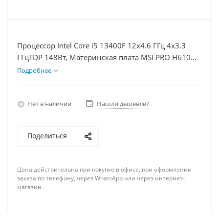
Процессор Intel Core i5 13400F 12x4.6 ГГц 4x3.3
ГГцTDP 148Вт, Материнская плата MSI PRO H610M-
E, Видеокарта RTX 4060Ti 8Гб, Память DDR4 16Gb,
Подробнее
Диски SSD 250Гб, БП 600Вт
Нет в наличии
Нашли дешевле?
Поделиться
Цена действительна при покупке в офисе, при оформлении
заказа по телефону, через WhatsApp или через интернет-
магазин.