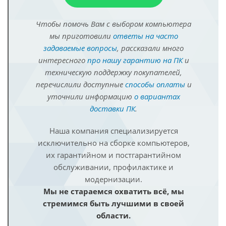
Чтобы помочь Вам с выбором компьютера
мы приготовили
ответы на часто
задаваемые вопросы
, рассказали много
интересного
про нашу гарантию на ПК
и
техническую поддержку покупателей,
перечислили доступные
способы оплаты
и
уточнили информацию
о вариантах
доставки ПК
.
Наша компания специализируется
исключительно на сборке компьютеров,
их гарантийном и постгарантийном
обслуживании, профилактике и
модернизации.
Мы не стараемся охватить всё, мы
стремимся быть лучшими в своей
области.