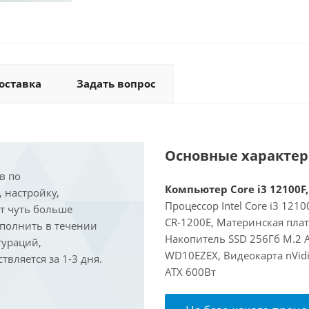
оставка
Задать вопрос
Основные характе
в по
Компьютер Core i3 12100F,
, настройку,
Процессор Intel Core i3 121
ит чуть больше
CR-1200E, Материнская пла
ыполнить в течении
Накопитель SSD 256Гб M.2 
гураций,
WD10EZEX, Видеокарта nVidi
вляется за 1-3 дня.
ATX 600Вт