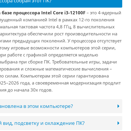
ссора собран этот ПК?
базе процессора Intel Core i3-12100F
– это 4-ядерный
пущенный компанией Intel в рамках 12-го поколения
имальная тактовая частота 4,8 ГГц, 8 вычислительных
 архитектура обеспечили рост производительности на
огами предыдущих поколений. У процессора отсутствует
этому игровые возможности компьютеров этой серии,
при работе с графикой определяется моделью
выбрана при сборке ПК. Требовательные игры, задачи
ирования и сложные математические вычисления –
 по силам. Компьютерам этой серии гарантирована
025–2026 года, а своевременная модернизация продлит
ия до начала 30х годов.
тановлена в этом компьютере?
 вид, подсветку и охлаждение ПК?