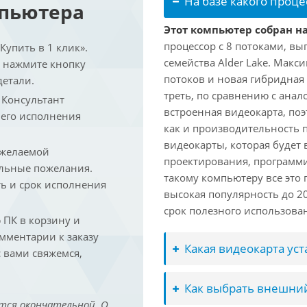
На базе какого проце
мпьютера
Этот компьютер собран на 
процессор с 8 потоками, вы
упить в 1 клик».
семейства Alder Lake. Макс
и нажмите кнопку
потоков и новая гибридная
детали.
треть, по сравнению с анал
. Консультант
встроенная видеокарта, по
 его исполнения
как и производительность 
видеокарты, которая будет 
 желаемой
проектирования, программ
льные пожелания.
такому компьютеру все это
ть и срок исполнения
высокая популярность до 2
срок полезного использован
ПК в корзину и
омментарии к заказу
Какая видеокарта ус
 вами свяжемся,
Как выбрать внешний
тся окончательной. О