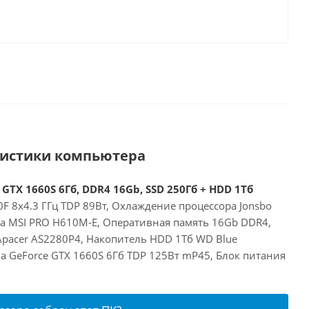
ристики компьютера
 GTX 1660S 6Гб, DDR4 16Gb, SSD 250Гб + HDD 1Тб
00F 8x4.3 ГГц TDP 89Вт, Охлаждение процессора Jonsbo
та MSI PRO H610M-E, Оперативная память 16Gb DDR4,
Apacer AS2280P4, Накопитель HDD 1Тб WD Blue
a GeForce GTX 1660S 6Гб TDP 125Вт mP45, Блок питания