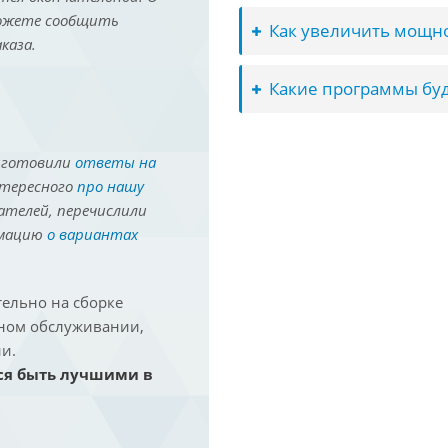
можете сообщить
Как увеличить мощно
каза.
Какие программы буд
иготовили
ответы на
нтересного
про нашу
ателей, перечислили
рмацию
о вариантах
ельно на сборке
йном обслуживании,
и.
ся быть лучшими в