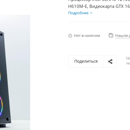
H610M-E, Видеокарта GTX 16
HDD 1Тб, БП 600Вт
Подробнее
Нет в наличии
Нашли 
Ц
Поделиться
по