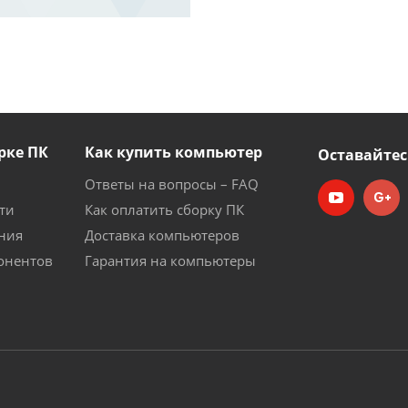
рке ПК
Как купить компьютер
Оставайтес
Ответы на вопросы – FAQ
ти
Как оплатить сборку ПК
ния
Доставка компьютеров
онентов
Гарантия на компьютеры