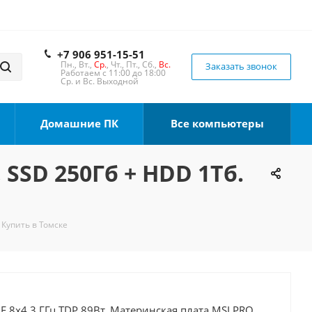
+7 906 951-15-51
Пн., Вт.,
Ср.
, Чт., Пт., Сб.,
Вс.
Заказать звонок
Работаем с 11:00 до 18:00
Ср. и Вс. Выходной
Домашние ПК
Все компьютеры
 SSD 250Гб + HDD 1Тб.
 Купить в Томске
0F 8x4.3 ГГц TDP 89Вт, Материнская плата MSI PRO