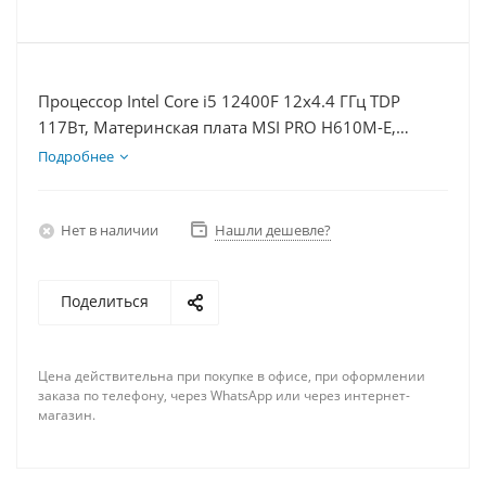
Процессор Intel Core i5 12400F 12x4.4 ГГц TDP
117Вт, Материнская плата MSI PRO H610M-E,
Видеокарта GTX 1660S 6Гб, Память DDR4 16Gb,
Подробнее
Диски SSD 250Гб + HDD 1Тб, БП 600Вт
Нет в наличии
Нашли дешевле?
Поделиться
Цена действительна при покупке в офисе, при оформлении
заказа по телефону, через WhatsApp или через интернет-
магазин.