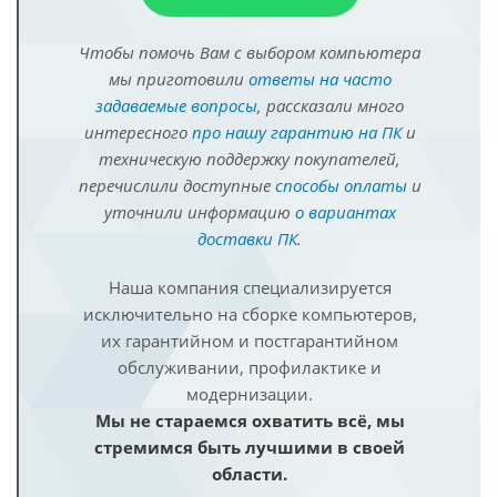
Чтобы помочь Вам с выбором компьютера
мы приготовили
ответы на часто
задаваемые вопросы
, рассказали много
интересного
про нашу гарантию на ПК
и
техническую поддержку покупателей,
перечислили доступные
способы оплаты
и
уточнили информацию
о вариантах
доставки ПК
.
Наша компания специализируется
исключительно на сборке компьютеров,
их гарантийном и постгарантийном
обслуживании, профилактике и
модернизации.
Мы не стараемся охватить всё, мы
стремимся быть лучшими в своей
области.