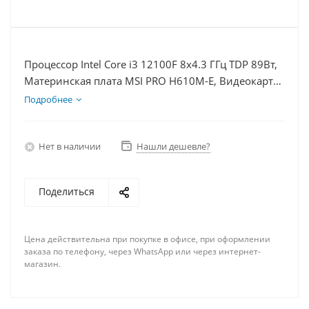
Процессор Intel Core i3 12100F 8x4.3 ГГц TDP 89Вт,
Материнская плата MSI PRO H610M-E, Видеокарта
GTX 1660S 6Гб, Память DDR4 16Gb, Диски
Подробнее
SSD 250Гб, БП 600Вт
Нет в наличии
Нашли дешевле?
Поделиться
Цена действительна при покупке в офисе, при оформлении
заказа по телефону, через WhatsApp или через интернет-
магазин.