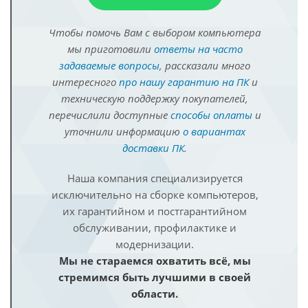
Чтобы помочь Вам с выбором компьютера
мы приготовили
ответы на часто
задаваемые вопросы
, рассказали много
интересного
про нашу гарантию на ПК
и
техническую поддержку покупателей,
перечислили доступные
способы оплаты
и
уточнили информацию
о вариантах
доставки ПК
.
Наша компания специализируется
исключительно на сборке компьютеров,
их гарантийном и постгарантийном
обслуживании, профилактике и
модернизации.
Мы не стараемся охватить всё, мы
стремимся быть лучшими в своей
области.