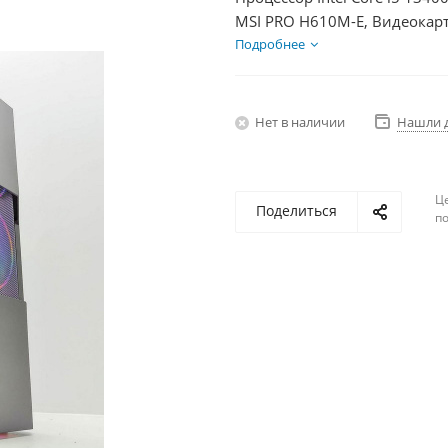
MSI PRO H610M-E, Видеокарт
SSD 250Гб, БП 600Вт
Подробнее
Нет в наличии
Нашли 
Ц
Поделиться
по