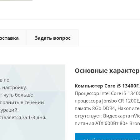
оставка
Задать вопрос
Основные характе
в по
Компьютер Core i5 13400F,
, настройку,
Процессор Intel Core i5 134
ит чуть больше
процессора Jonsbo CR-1200
ыполнить в течении
память 8Gb DDR4, Накопите
гураций,
отсутствует, Видеокарта nVi
вляется за 1-3 дня.
питания ATX 600Вт 80+ Bron