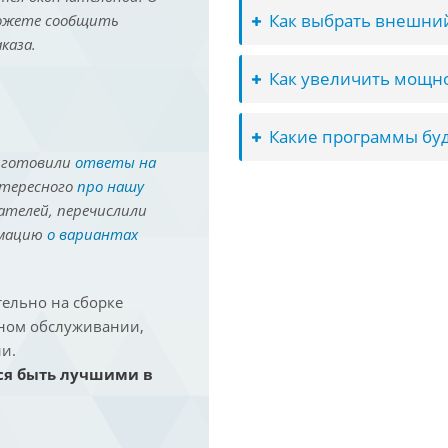
Как выбрать внешний
можете сообщить
каза.
Как увеличить мощно
Какие программы буд
иготовили
ответы на
нтересного
про нашу
ателей, перечислили
рмацию
о вариантах
ельно на сборке
йном обслуживании,
и.
ся быть лучшими в