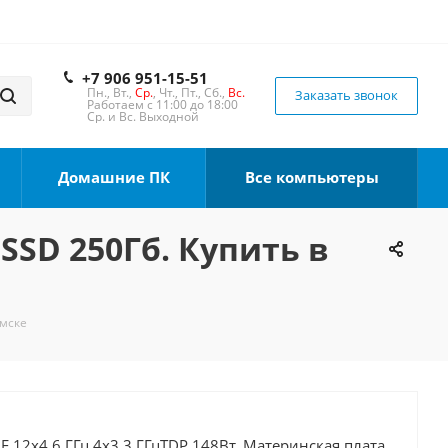
+7 906 951-15-51
Пн., Вт.,
Ср.
, Чт., Пт., Сб.,
Вс.
Заказать звонок
Работаем с 11:00 до 18:00
Ср. и Вс. Выходной
Домашние ПК
Все компьютеры
 SSD 250Гб. Купить в
омске
0F 12x4.6 ГГц 4x3.3 ГГцTDP 148Вт, Материнская плата