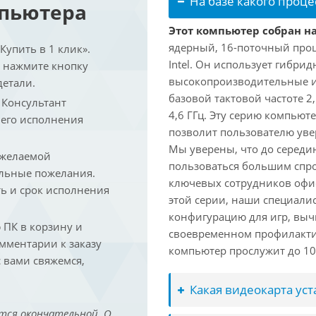
На базе какого проце
мпьютера
Этот компьютер собран на 
ядерный, 16-поточный проц
упить в 1 клик».
Intel. Он использует гибри
и нажмите кнопку
высокопроизводительные и 
детали.
базовой тактовой частоте 2
. Консультант
4,6 ГГц. Эту серию компьют
 его исполнения
позволит пользователю ув
Мы уверены, что до середин
 желаемой
пользоваться большим спро
льные пожелания.
ключевых сотрудников офис
ть и срок исполнения
этой серии, наши специали
конфигурацию для игр, вы
ПК в корзину и
своевременном профилакти
омментарии к заказу
компьютер прослужит до 10 
 вами свяжемся,
Какая видеокарта ус
тся окончательной. О