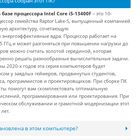
ссора собран этот ПК?
базе процессора Intel Core i5-13400F
– это 10-
ессор семейства Raptor Lake-S, выпущенный компанией
дную архитектуру, сочетающую
энергоэффективные ядра. Процессор работает на
,5 ГГц и может разгоняться при повышении нагрузки до
еров можно считать золотой серединой, которая
еренно решать разнообразные вычислительные задачи.
ы 2020-х годов эта серия компьютеров будет
сом у заядлых геймеров, продвинутых студентов,
а, программистов и проектировщиков. При сборке ПК
сты помогут вам скомплектовать оптимальную
числений, программирования или проектирования. При
ческом обслуживании и грамотной модернизации этот
лет.
тановлена в этом компьютере?