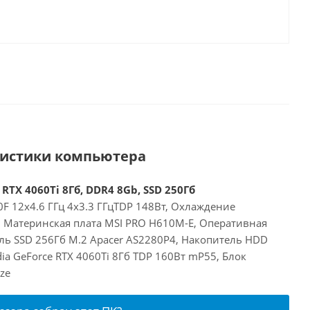
ристики компьютера
 RTX 4060Ti 8Гб, DDR4 8Gb, SSD 250Гб
00F 12x4.6 ГГц 4x3.3 ГГцTDP 148Вт, Охлаждение
E, Материнская плата MSI PRO H610M-E, Оперативная
ль SSD 256Гб M.2 Apacer AS2280P4, Накопитель HDD
dia GeForce RTX 4060Ti 8Гб TDP 160Вт mP55, Блок
ze