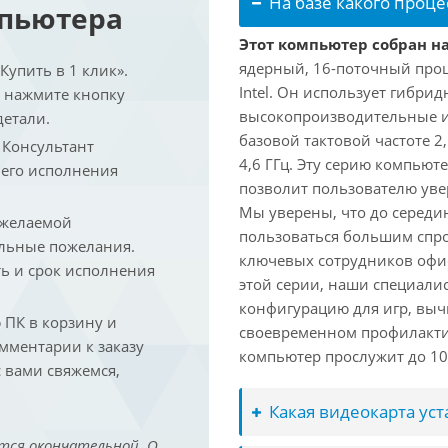
На базе какого проце
мпьютера
Этот компьютер собран на 
ядерный, 16-поточный проц
упить в 1 клик».
Intel. Он использует гибри
и нажмите кнопку
высокопроизводительные и 
детали.
базовой тактовой частоте 2
. Консультант
4,6 ГГц. Эту серию компьют
 его исполнения
позволит пользователю ув
Мы уверены, что до середин
 желаемой
пользоваться большим спро
льные пожелания.
ключевых сотрудников офис
ть и срок исполнения
этой серии, наши специали
конфигурацию для игр, вы
ПК в корзину и
своевременном профилакти
омментарии к заказу
компьютер прослужит до 10 
 вами свяжемся,
Какая видеокарта ус
тся окончательной. О