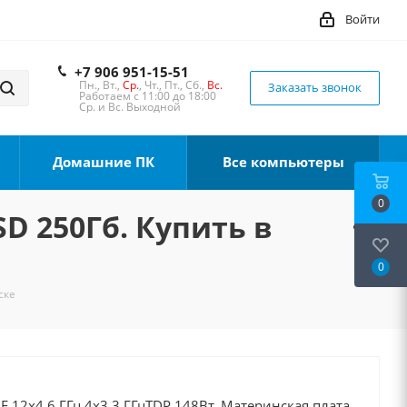
Войти
+7 906 951-15-51
Пн., Вт.,
Ср.
, Чт., Пт., Сб.,
Вс.
Заказать звонок
Работаем с 11:00 до 18:00
Ср. и Вс. Выходной
Домашние ПК
Все компьютеры
0
SD 250Гб. Купить в
0
ске
0F 12x4.6 ГГц 4x3.3 ГГцTDP 148Вт, Материнская плата