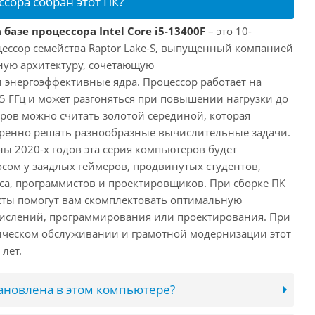
ссора собран этот ПК?
базе процессора Intel Core i5-13400F
– это 10-
ессор семейства Raptor Lake-S, выпущенный компанией
дную архитектуру, сочетающую
энергоэффективные ядра. Процессор работает на
,5 ГГц и может разгоняться при повышении нагрузки до
еров можно считать золотой серединой, которая
еренно решать разнообразные вычислительные задачи.
ы 2020-х годов эта серия компьютеров будет
сом у заядлых геймеров, продвинутых студентов,
а, программистов и проектировщиков. При сборке ПК
сты помогут вам скомплектовать оптимальную
числений, программирования или проектирования. При
ческом обслуживании и грамотной модернизации этот
лет.
тановлена в этом компьютере?