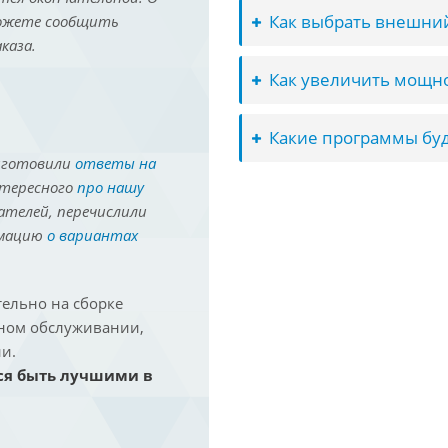
Как выбрать внешний
можете сообщить
каза.
Как увеличить мощно
Какие программы буд
иготовили
ответы на
нтересного
про нашу
ателей, перечислили
рмацию
о вариантах
ельно на сборке
йном обслуживании,
и.
ся быть лучшими в