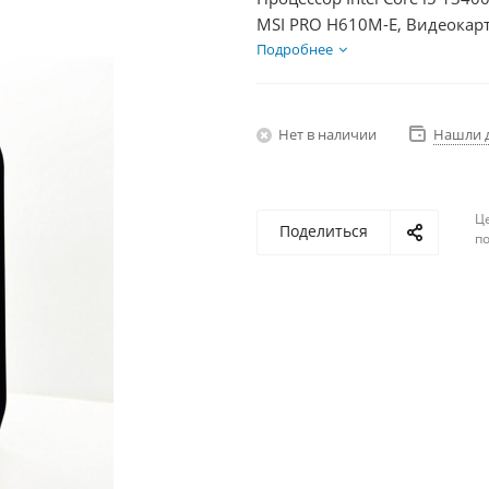
MSI PRO H610M-E, Видеокарт
SSD 250Гб, БП 600Вт
Подробнее
Нет в наличии
Нашли 
Ц
Поделиться
по